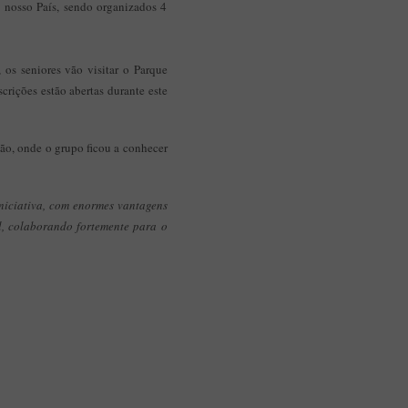
o nosso País, sendo organizados 4
Aplicação Sentir Estarreja
Museu Fábrica da História – Arroz
 os seniores vão visitar o Parque
rições estão abertas durante este
dão, onde o grupo ficou a conhecer
niciativa, com enormes vantagens
l, colaborando fortemente para o