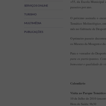
+55, da Escola Municipal d
Regulamentos
SERVIÇOS ONLINE
passeios por ano.
SOS Viver+
TURISMO
O próximo assinala o encer
MULTIMÉDIA
Temático Molinológico, em O
mês no Gabinete de Desport
PUBLICAÇÕES
O primeiro passeio decorreu
os Museus da Moagem e da 
Para o vereador do Desport
para os participantes. Com
bem-estar e qualidade de vi
Calendário
Visita ao Parque Temático
10 de Julho de 2010 (encer
Hora de Saída: 9h30