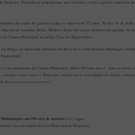
e Desporto. Pretende-se proporcionar aos seniores a visita a pontos turísticos d
ramento das aulas de ginástica para os maiores de 55 anos. No dia 10 de Julho,
liveira de Azeméis. Mafra, Óbidos e Porto são outros destinos em agenda. As insc
o da Câmara Municipal, na antiga Casa dos Magistrados.
 em Março, na época das cerejeiras em flor, e teve como destinos Manteigas e Fun
Arqueologia.
o e vice-presidente da Câmara Municipal, Abílio Silveira, esta é
“uma excelente i
 reduzidos custos para o Município, promovem-se actividades de âmbito cultura
da dos nossos activos seniores”.
 Molinológico em Oliveira de Azeméis
(122 vagas)
ramento das actividades Escola Municipal de Desporto)