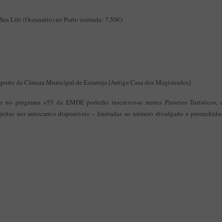
Sea Life (Oceanário) no Porto (entrada: 7,50€)
porto da Câmara Municipal de Estarreja [Antiga Casa dos Magistrados]
tos no programa +55 da EMDE poderão inscrever-se nestes Passeios Turísticos,
ujeitas aos autocarros disponíveis – limitadas ao número divulgado e preenchid
o