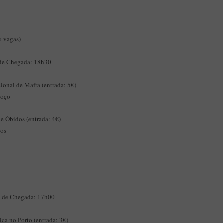
6 vagas)
 de Chegada: 18h30
ional de Mafra (entrada: 5€)
moço
de Óbidos (entrada: 4€)
dos
a
a de Chegada: 17h00
ca no Porto (entrada: 3€)