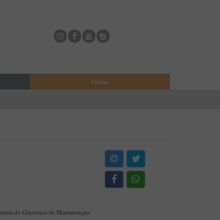
Visitar
eja
O Municipio de Estarreja
Bioria
Biblioteca Municipal
Casa Museu Egas Moniz
Cine-Teatro de Estarreja
Casa-Museu Solheiro Madureira
Eventos
Onde Comer
Onde dormir
ograma da Ginástica de Manutenção
ESTAU - Arte Urbana