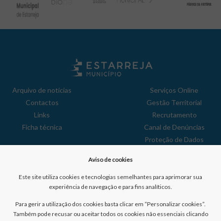
Arquivo de notícias
Serviços Online
Contactos
Gestão Territorial
Links
Recrutamento
Ficha técnica
Canal de Denúncias
Proteção de Dados
Política de Privacidade
Aviso de cookies
Aviso de Cookies
Reclamações
Este site utiliza cookies e tecnologias semelhantes para aprimorar sua
experiência de navegação e para fins analíticos.
Para gerir a utilização dos cookies basta clicar em “Personalizar cookies”.
Também pode recusar ou aceitar todos os cookies não essenciais clicando