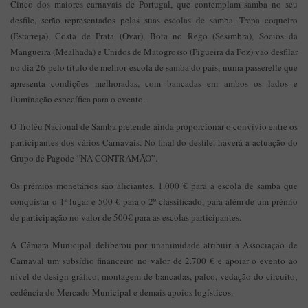
Cinco dos maiores carnavais de Portugal, que contemplam samba no seu
desfile, serão representados pelas suas escolas de samba. Trepa coqueiro
(Estarreja), Costa de Prata (Ovar), Bota no Rego (Sesimbra), Sócios da
Mangueira (Mealhada) e Unidos de Matogrosso (Figueira da Foz) vão desfilar
no dia 26 pelo título de melhor escola de samba do país, numa passerelle que
apresenta condições melhoradas, com bancadas em ambos os lados e
iluminação específica para o evento.
O Troféu Nacional de Samba pretende ainda proporcionar o convívio entre os
participantes dos vários Carnavais. No final do desfile, haverá a actuação do
Grupo de Pagode “NA CONTRAMÃO”.
Os prémios monetários são aliciantes. 1.000 € para a escola de samba que
conquistar o 1º lugar e 500 € para o 2º classificado, para além de um prémio
de participação no valor de 500€ para as escolas participantes.
A Câmara Municipal deliberou por unanimidade atribuir à Associação de
Carnaval um subsídio financeiro no valor de 2.700 € e apoiar o evento ao
nível de design gráfico, montagem de bancadas, palco, vedação do circuito;
cedência do Mercado Municipal e demais apoios logísticos.