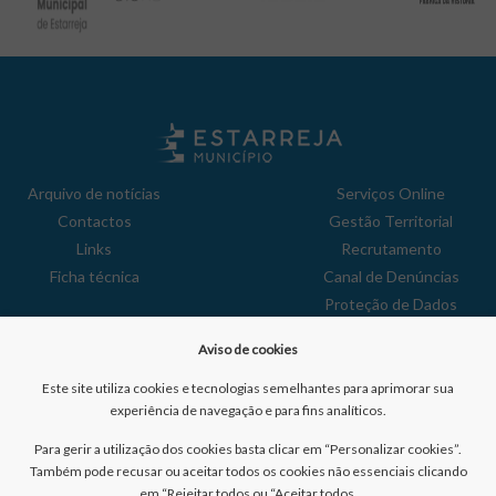
Arquivo de notícias
Serviços Online
Contactos
Gestão Territorial
Links
Recrutamento
Ficha técnica
Canal de Denúncias
Proteção de Dados
Política de Privacidade
Aviso de cookies
Aviso de Cookies
Reclamações
Este site utiliza cookies e tecnologias semelhantes para aprimorar sua
experiência de navegação e para fins analíticos.
Para gerir a utilização dos cookies basta clicar em “Personalizar cookies”.
Também pode recusar ou aceitar todos os cookies não essenciais clicando
em “Rejeitar todos ou “Aceitar todos.