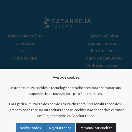
Arquivo de notícias
Serviços Online
Contactos
Gestão Territorial
Links
Recrutamento
Ficha técnica
Canal de Denúncias
Proteção de Dados
Política de Privacidade
Aviso de cookies
Aviso de Cookies
Reclamações
Este site utiliza cookies e tecnologias semelhantes para aprimorar sua
experiência de navegação e para fins analíticos.
Para gerir a utilização dos cookies basta clicar em “Personalizar cookies”.
Também pode recusar ou aceitar todos os cookies não essenciais clicando
em “Rejeitar todos ou “Aceitar todos.
Nº de visitantes:
41040813
Aceitar todos
Rejeitar todos
Personalizar cookies