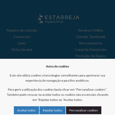
Arquivo de notícias
Serviços Online
Contactos
Gestão Territorial
Links
Recrutamento
Ficha técnica
Canal de Denúncias
Proteção de Dados
Política de Privacidade
Aviso de cookies
Aviso de Cookies
Reclamações
Este site utiliza cookies e tecnologias semelhantes para aprimorar sua
experiência de navegação e para fins analíticos.
Para gerir a utilização dos cookies basta clicar em “Personalizar cookies”.
Também pode recusar ou aceitar todos os cookies não essenciais clicando
em “Rejeitar todos ou “Aceitar todos.
Nº de visitantes:
41041435
Aceitar todos
Rejeitar todos
Personalizar cookies