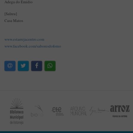
Adega do Emídio
[Salreu]
Casa Matos
www.estarrejacentro.com
www.facebook.com/saboresdoforno