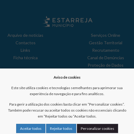
Arquivo de notícias
Serviços Online
Contactos
Gestão Territorial
Links
Recrutamento
Ficha técnica
Canal de Denúncias
Proteção de Dados
Política de Privacidade
Aviso de cookies
Aviso de Cookies
Reclamações
Este site utiliza cookies e tecnologias semelhantes para aprimorar sua
experiência de navegação e para fins analíticos.
Para gerir a utilização dos cookies basta clicar em “Personalizar cookies”.
Também pode recusar ou aceitar todos os cookies não essenciais clicando
em “Rejeitar todos ou “Aceitar todos.
Nº de visitantes:
41047123
Aceitar todos
Rejeitar todos
Personalizar cookies