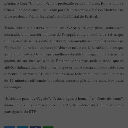
premiar o filme “Conto do Vento”, produzido pela Filmógrafo, Koto Studios e
Cine-Clube de Avanca. Realizado por Cláudio Jordão e Nelson Martins, este
filme recebeu o Prémio Revelação do Júri Oficial do Festival.
Tendo tido a sua estreia mundial no AVANCA'10, este filme, ambientado
numa aldeia do interior do norte de Portugal, conta a história de Salva, que
tinha o dom de sentir a vida da natureza percorrer-lhe o corpo. Salva vivia na
Floresta do outro lado do rio com Ábia sua mãe e era feliz, até ao dia em que
a sua vida mudou. Os homens e mulheres da aldeia obrigaram-na a assistir à
queima de sua mãe acusada de Bruxaria. Anos mais tarde o medo que os
aldeões tinham à sua mãe é o mesmo que os move contra ela. Produzido com
o recurso à animação 3D, este filme passa-se todo num único plano de mais
de 12 minutos, utilizando inovadores recursos plásticos e narrativos desta
tecnologia.
“História a passo de Cágado”, “A ria, a água, o homem” e “Conto do vento”,
foram produzidos com o apoio do ICA / Ministério da Cultura e com a
participação da RTP.