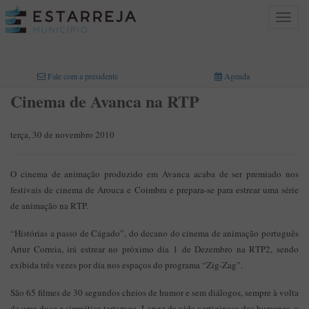
Toggle
navigat
INICIO
>
Fale com a presidente
Agenda
Cinema de Avanca na RTP
terça, 30 de novembro 2010
O cinema de animação produzido em Avanca acaba de ser premiado nos
festivais de cinema de Arouca e Coimbra e prepara-se para estrear uma série
de animação na RTP.
“Histórias a passo de Cágado”, do decano do cinema de animação português
Artur Correia, irá estrear no próximo dia 1 de Dezembro na RTP2, sendo
exibida três vezes por dia nos espaços do programa “Zig-Zag”.
São 65 filmes de 30 segundos cheios de humor e sem diálogos, sempre à volta
de uma doce e simpática tartaruga. Longe da vida vertiginosa dos humanos, a