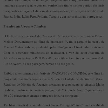
tartaruga aparece sempre com um sorriso para tirar o melhor partido das mais
inesperadas situações. Esta série de animação teve já exibição em festivais de
França, Índia, Itália, Peru, Polónia, Turquia e em vários festivais portugueses,
Prémios em Arouca e Coimbra
O Festival internacional de Cinema de Arouca acaba de atribuir o Prémio
Melhor Documentário ao filme de animação “A ria, a água, o homem”, de
Manuel Matos Barbosa, produzido pela Filmógrafo e Cine-Clube de Avanca.
Com os desenhos minuciosos do realizador, a voz do actor Joaquim de
Almeida e os textos de Raúl Brandão, este filme é um fresco documental da
Ria de Aveiro, da sua paisagem, barcos e da sua gente.
Exibido anteriormente nos festivais AVANCA'10 e CINANIMA, este filme foi
projectado nas homenagens que o Museu da Cidade de Aveiro e o Museu
Regional de Oliveira de Azeméis prestaram recentemente ao cineasta Matos
Barbosa, um dos nomes mais importantes do “Grupo de Aveiro” que nos anos
60 e 70 marcaram o cinema português de curta-metragem.
Também o festival “Caminhos do Cinema Português” em Coimbra acaba de