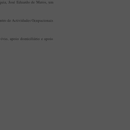
rquia, José Eduardo de Matos, um
Aplicação Sentir Estarreja
Museu Fábrica da História – Arroz
entro de Actividades Ocupacionais
vívio, apoio domiciliário e apoio