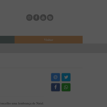
Visitar
eja
O Municipio de Estarreja
Bioria
Biblioteca Municipal
Casa Museu Egas Moniz
Cine-Teatro de Estarreja
Casa-Museu Solheiro Madureira
Eventos
Onde Comer
Onde dormir
 Concelho uma lembrança de Natal.
ESTAU - Arte Urbana