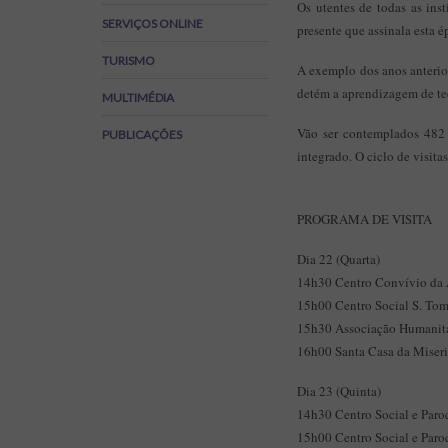
Os utentes de todas as ins
Regulamentos
SERVIÇOS ONLINE
presente que assinala esta é
SOS Viver+
TURISMO
A exemplo dos anos anterio
detém a aprendizagem de tec
MULTIMÉDIA
Vão ser contemplados 482 u
PUBLICAÇÕES
integrado. O ciclo de visitas
PROGRAMA DE VISITA
Dia 22 (Quarta)
14h30 Centro Convívio da A
15h00 Centro Social S. Tom
15h30 Associação Humanitá
16h00 Santa Casa da Miseric
Dia 23 (Quinta)
14h30 Centro Social e Paro
15h00 Centro Social e Paro