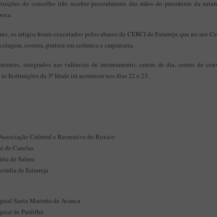
tituições do concelho irão receber pessoalmente das mãos do presidente da auta
poca.
res, os artigos foram executados pelos alunos da CERCI de Estarreja que no seu C
elagem, costura, pintura em cerâmica e carpintaria.
tentes, integrados nas valências de internamento, centro de dia, centro de con
 às Instituições da 3ª Idade irá acontecer nos dias 22 e 23.
ssociação Cultural e Recreativa do Roxico
é de Canelas
ria de Salreu
órdia de Estarreja
quial Santa Marinha de Avanca
quial de Pardilhó