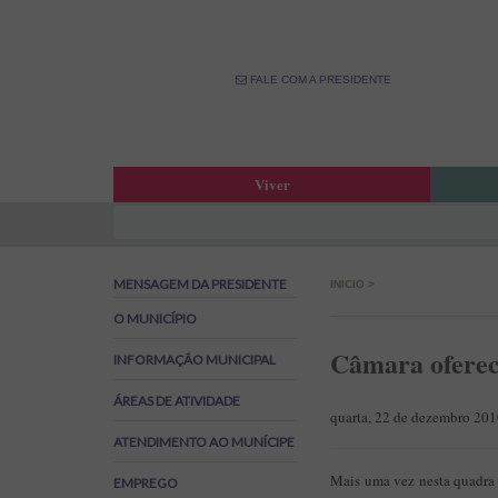
FALE COM A PRESIDENTE
Viver
Atas da Assembleia Municipal
Estar
Atas das Reuniões de Câmara
OPM –
MENSAGEM DA PRESIDENTE
INICIO
>
Boletim Municipal
Fale 
Agenda Municipal
Banco
O MUNICÍPIO
Biblioteca Municipal
Labor
Câmara oferec
INFORMAÇÃO MUNICIPAL
Cine Teatro de Estarreja
Parti
ÁREAS DE ATIVIDADE
Oferta Desportiva Municipal
Canal
quarta, 22 de dezembro 20
Impostos Municipais
ATENDIMENTO AO MUNÍCIPE
Grandes Opções do Plano e Orçamento
Mais uma vez nesta quadra 
EMPREGO
Emprego na Autarquia