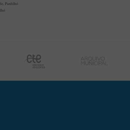
e, Pardilhó
ilhó