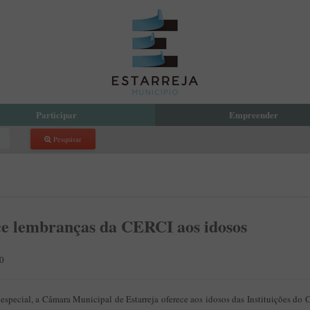
Participar
Empreender
Pesquisar
reja Compartilha
Eco Parque Empresarial de Estarr
 Orçamento Participativo Municipal
PDM
com a Presidente
Incubadora de Empresas
 Local de Voluntariado
atório de Aprendizagem Criativa
e lembranças da CERCI aos idosos
cipação Pública
 de Denúncias
10
especial, a Câmara Municipal de Estarreja oferece aos idosos das Instituições do