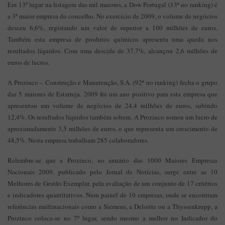
Em 13º lugar na listagem das mil maiores, a Dow Portugal (13ª no ranking) é
a 3ª maior empresa do concelho. No exercício de 2009, o volume de negócios
desceu 6,6%, registando um valor de superior a 100 milhões de euros.
Também esta empresa de produtos químicos apresenta uma queda nos
resultados líquidos. Com uma descida de 37,7%, alcançou 2,6 milhões de
euros de lucros.
A Prozinco – Construção e Manutenção, S.A. (92ª no ranking) fecha o grupo
das 5 maiores de Estarreja. 2009 foi um ano positivo para esta empresa que
apresentou um volume de negócios de 24,4 milhões de euros, subindo
12,4%. Os resultados líquidos também sobem. A Prozinco somou um lucro de
aproximadamente 3,5 milhões de euros, o que representa um crescimento de
48,5%. Nesta empresa trabalham 285 colaboradores.
Relembre-se que a Prozinco, no anuário das 1000 Maiores Empresas
Nacionais 2009, publicado pelo Jornal de Notícias, surge entre as 10
Melhores de Gestão Exemplar, pela avaliação de um conjunto de 17 critérios
e indicadores quantitativos. Num painel de 10 empresas, onde se encontram
referências multinacionais como a Siemens, a Deloitte ou a Thyssenkrupp, a
Prozinco coloca-se no 7º lugar, sendo mesmo a melhor no Indicador do