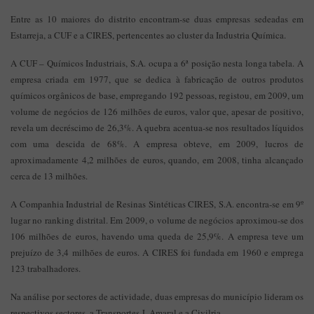
Entre as 10 maiores do distrito encontram-se duas empresas sedeadas em
Estarreja, a CUF e a CIRES, pertencentes ao cluster da Industria Química.
A CUF – Químicos Industriais, S.A. ocupa a 6ª posição nesta longa tabela. A
empresa criada em 1977, que se dedica à fabricação de outros produtos
químicos orgânicos de base, empregando 192 pessoas, registou, em 2009, um
volume de negócios de 126 milhões de euros, valor que, apesar de positivo,
revela um decréscimo de 26,3%. A quebra acentua-se nos resultados líquidos
com uma descida de 68%. A empresa obteve, em 2009, lucros de
aproximadamente 4,2 milhões de euros, quando, em 2008, tinha alcançado
cerca de 13 milhões.
A Companhia Industrial de Resinas Sintéticas CIRES, S.A. encontra-se em 9º
lugar no ranking distrital. Em 2009, o volume de negócios aproximou-se dos
106 milhões de euros, havendo uma queda de 25,9%. A empresa teve um
prejuízo de 3,4 milhões de euros. A CIRES foi fundada em 1960 e emprega
123 trabalhadores.
Na análise por sectores de actividade, duas empresas do município lideram os
respectivos sectores, a Transportes J. Amaral e a Civilria.