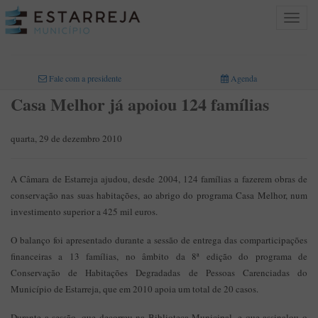
Toggle
navigat
INICIO
>
Fale com a presidente
Agenda
Casa Melhor já apoiou 124 famílias
quarta, 29 de dezembro 2010
A Câmara de Estarreja ajudou, desde 2004, 124 famílias a fazerem obras de
conservação nas suas habitações, ao abrigo do programa Casa Melhor, num
investimento superior a 425 mil euros.
O balanço foi apresentado durante a sessão de entrega das comparticipações
financeiras a 13 famílias, no âmbito da 8ª edição do programa de
Conservação de Habitações Degradadas de Pessoas Carenciadas do
Município de Estarreja, que em 2010 apoia um total de 20 casos.
Durante a sessão, que decorreu na Biblioteca Municipal, e que assinalou o