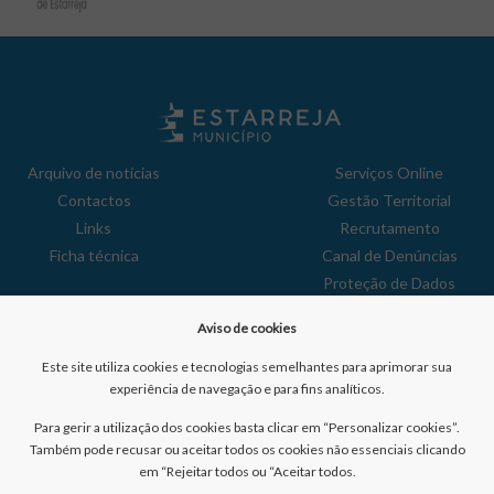
Arquivo de notícias
Serviços Online
Contactos
Gestão Territorial
Links
Recrutamento
Ficha técnica
Canal de Denúncias
Proteção de Dados
Política de Privacidade
Aviso de cookies
Aviso de Cookies
Reclamações
Este site utiliza cookies e tecnologias semelhantes para aprimorar sua
experiência de navegação e para fins analíticos.
Para gerir a utilização dos cookies basta clicar em “Personalizar cookies”.
Também pode recusar ou aceitar todos os cookies não essenciais clicando
em “Rejeitar todos ou “Aceitar todos.
Nº de visitantes: