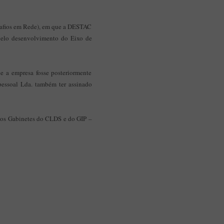
Aplicação Sentir Estarreja
Museu Fábrica da História – Arroz
esafios em Rede), em que a DESTAC
pelo desenvolvimento do Eixo de
 a empresa fosse posteriormente
pessoal Lda. também ter assinado
 aos Gabinetes do CLDS e do GIP –