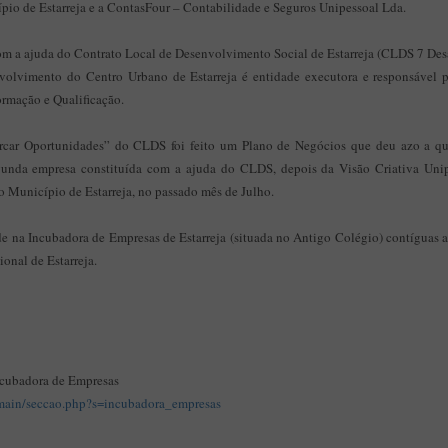
pio de Estarreja e a ContasFour – Contabilidade e Seguros Unipessoal Lda.
com a ajuda do Contrato Local de Desenvolvimento Social de Estarreja (CLDS 7 D
volvimento do Centro Urbano de Estarreja é entidade executora e responsável 
ormação e Qualificação.
car Oportunidades” do CLDS foi feito um Plano de Negócios que deu azo a que
segunda empresa constituída com a ajuda do CLDS, depois da Visão Criativa Uni
 Município de Estarreja, no passado mês de Julho.
de na Incubadora de Empresas de Estarreja (situada no Antigo Colégio) contíguas
ional de Estarreja.
ncubadora de Empresas
t/main/seccao.php?s=incubadora_empresas