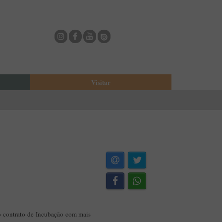
Visitar
eja
O Municipio de Estarreja
Bioria
Biblioteca Municipal
Casa Museu Egas Moniz
Cine-Teatro de Estarreja
Casa-Museu Solheiro Madureira
Eventos
Onde Comer
Onde dormir
 o contrato de Incubação com mais
ESTAU - Arte Urbana