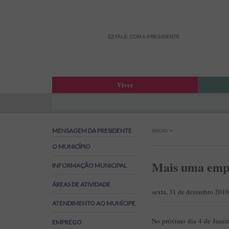
FALE COM A PRESIDENTE
Viver
Atas da Assembleia Municipal
Estar
Atas das Reuniões de Câmara
OPM –
MENSAGEM DA PRESIDENTE
INICIO
>
Boletim Municipal
Fale 
Agenda Municipal
Banco
O MUNICÍPIO
Biblioteca Municipal
Labor
Mais uma empr
INFORMAÇÃO MUNICIPAL
Cine Teatro de Estarreja
Parti
ÁREAS DE ATIVIDADE
Oferta Desportiva Municipal
Canal
sexta, 31 de dezembro 2010
Impostos Municipais
ATENDIMENTO AO MUNÍCIPE
Grandes Opções do Plano e Orçamento
No próximo dia 4 de Janeir
EMPREGO
Emprego na Autarquia