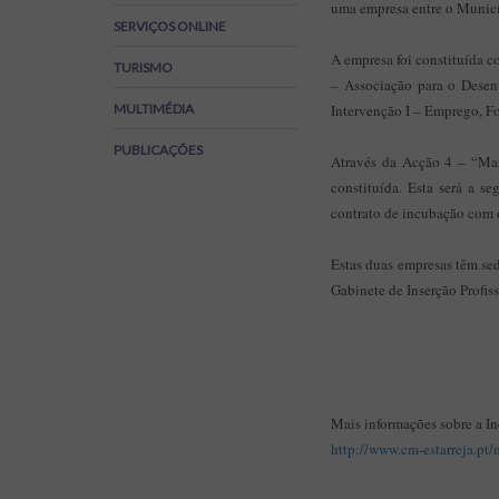
uma empresa entre o Municí
Regulamentos
SERVIÇOS ONLINE
SOS Viver+
A empresa foi constituída 
TURISMO
– Associação para o Desen
MULTIMÉDIA
Intervenção I – Emprego, F
PUBLICAÇÕES
Através da Acção 4 – “Mar
constituída. Esta será a 
contrato de incubação com o
Estas duas empresas têm se
Gabinete de Inserção Profiss
Mais informações sobre a I
http://www.cm-estarreja.p