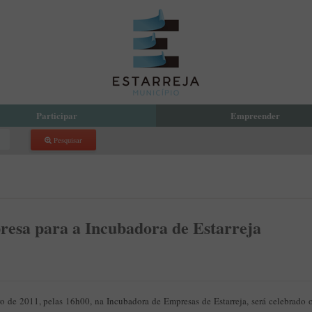
Participar
Empreender
Pesquisar
reja Compartilha
Eco Parque Empresarial de Estarr
 Orçamento Participativo Municipal
PDM
com a Presidente
Incubadora de Empresas
 Local de Voluntariado
atório de Aprendizagem Criativa
esa para a Incubadora de Estarreja
cipação Pública
 de Denúncias
o de 2011, pelas 16h00, na Incubadora de Empresas de Estarreja, será celebrado