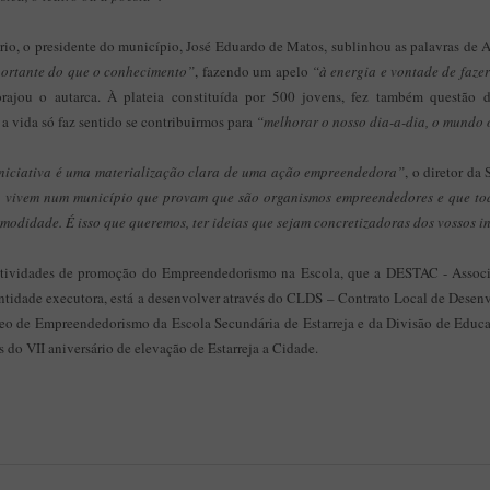
o, o presidente do município, José Eduardo de Matos, sublinhou as palavras de Al
portante do que o conhecimento”
, fazendo um apelo
“à energia e vontade de fazer
orajou o autarca. À plateia constituída por 500 jovens, fez também questão d
 vida só faz sentido se contribuirmos para
“melhorar o nosso dia-a-dia, o mundo 
iniciativa é uma materialização clara de uma ação empreendedora”
, o diretor da
 vivem num município que provam que são organismos empreendedores e que tod
odidade. É isso que queremos, ter ideias que sejam concretizadoras dos vossos in
 atividades de promoção do Empreendedorismo na Escola, que a DESTAC - Assoc
entidade executora, está a desenvolver através do CLDS – Contrato Local de Desen
o de Empreendedorismo da Escola Secundária de Estarreja e da Divisão de Educaç
do VII aniversário de elevação de Estarreja a Cidade.