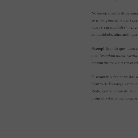
No encerramento do seminári
só a imaginação é mais im
vossas capacidades”
, enc
comunidade, afirmando que a
Exemplificando que
“esta 
que
“estudam numa escola,
tentam promover a vossa com
O seminário faz parte das
Centro de Estarreja, como 
Rede, com o apoio do Núcle
programa das comemorações 