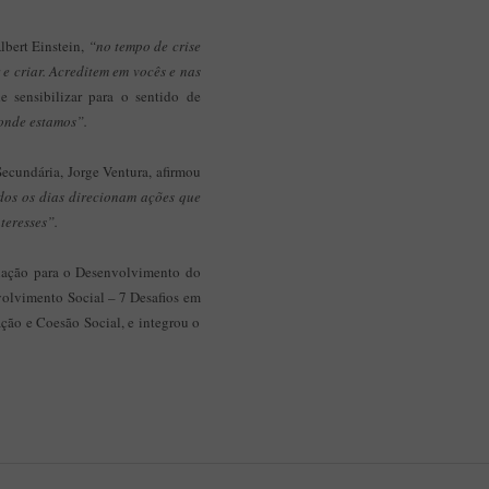
bert Einstein,
“no tempo de crise
 e criar. Acreditem em vocês e nas
e sensibilizar para o sentido de
onde estamos”.
 Secundária, Jorge Ventura, afirmou
os os dias direcionam ações que
teresses”.
iação para o Desenvolvimento do
volvimento Social – 7 Desafios em
ão e Coesão Social, e integrou o