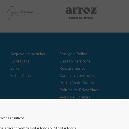
Arquivo de notícias
Serviços Online
Contactos
Gestão Territorial
Links
Recrutamento
Ficha técnica
Canal de Denúncias
Proteção de Dados
Política de Privacidade
Aviso de Cookies
Reclamações
 fins analíticos.
iais clicando em “Rejeitar todos ou “Aceitar todos.