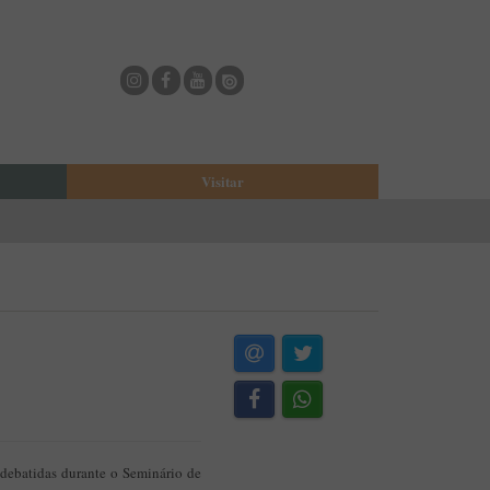
Visitar
eja
O Municipio de Estarreja
Bioria
Biblioteca Municipal
Casa Museu Egas Moniz
Cine-Teatro de Estarreja
Casa-Museu Solheiro Madureira
Eventos
Onde Comer
Onde dormir
debatidas durante o Seminário de
ESTAU - Arte Urbana