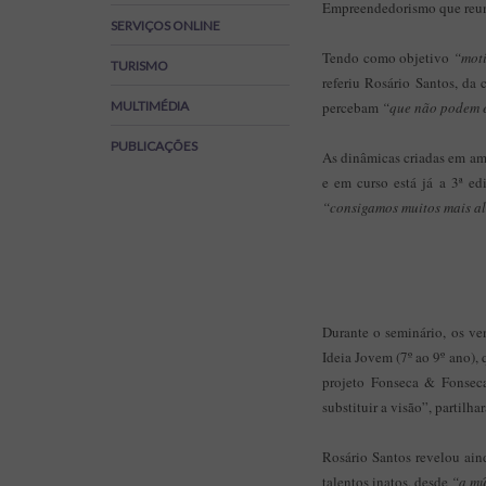
Empreendedorismo que reuniu
Regulamentos
SERVIÇOS ONLINE
SOS Viver+
Tendo como objetivo
“moti
TURISMO
referiu Rosário Santos, da
MULTIMÉDIA
percebam
“que não podem es
PUBLICAÇÕES
As dinâmicas criadas em am
e em curso está já a 3ª e
“consigamos muitos mais al
Durante o seminário, os ve
Ideia Jovem (7º ao 9º ano),
projeto Fonseca & Fonseca
substituir a visão”, partilh
Rosário Santos revelou ai
talentos inatos, desde
“a mú