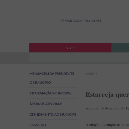
FALE COM A PRESIDENTE
Viver
Atas da Assembleia Municipal
Estar
Atas das Reuniões de Câmara
OPM –
MENSAGEM DA PRESIDENTE
INICIO
>
Boletim Municipal
Fale 
Agenda Municipal
Banco
O MUNICÍPIO
Biblioteca Municipal
Labor
Estarreja que
INFORMAÇÃO MUNICIPAL
Cine Teatro de Estarreja
Parti
ÁREAS DE ATIVIDADE
Oferta Desportiva Municipal
Canal
segunda, 16 de janeiro 201
Impostos Municipais
ATENDIMENTO AO MUNÍCIPE
Grandes Opções do Plano e Orçamento
A criação de empresas, o c
EMPREGO
Emprego na Autarquia