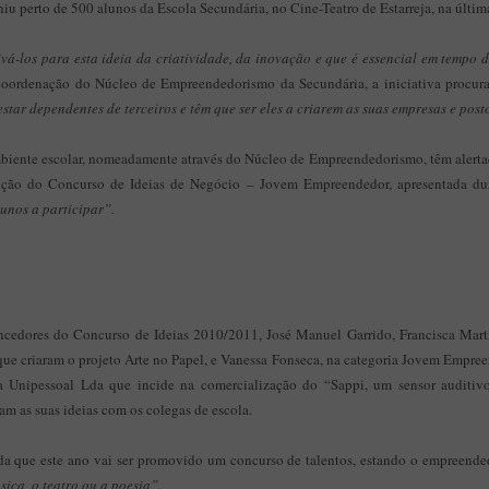
 perto de 500 alunos da Escola Secundária, no Cine-Teatro de Estarreja, na última
vá-los para esta ideia da criatividade, da inovação e que é essencial em tempo 
 coordenação do Núcleo de Empreendedorismo da Secundária, a iniciativa procura
tar dependentes de terceiros e têm que ser eles a criarem as suas empresas e post
biente escolar, nomeadamente através do Núcleo de Empreendedorismo, têm alertado
dição do Concurso de Ideias de Negócio – Jovem Empreendedor, apresentada dur
unos a participar”.
ncedores do Concurso de Ideias 2010/2011, José Manuel Garrido, Francisca Marti
 que criaram o projeto Arte no Papel, e Vanessa Fonseca, na categoria Jovem Empree
 Unipessoal Lda que incide na comercialização do “Sappi, um sensor auditivo 
aram as suas ideias com os colegas de escola.
nda que este ano vai ser promovido um concurso de talentos, estando o empreen
sica, o teatro ou a poesia”.