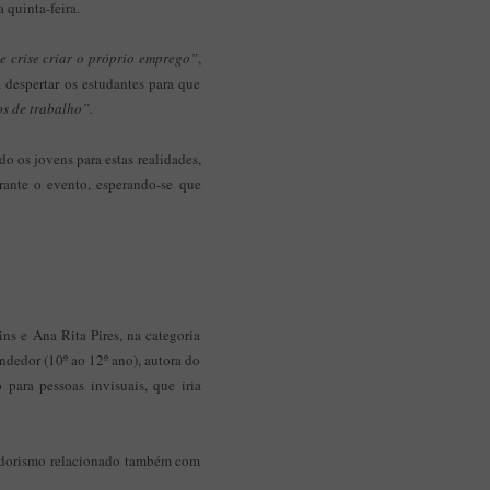
 quinta-feira.
Aplicação Sentir Estarreja
Museu Fábrica da História – Arroz
de crise criar o próprio emprego”
,
 despertar os estudantes para que
os de trabalho”.
 os jovens para estas realidades,
ante o evento, esperando-se que
ns e Ana Rita Pires, na categoria
ndedor (10º ao 12º ano), autora do
para pessoas invisuais, que iria
dedorismo relacionado também com