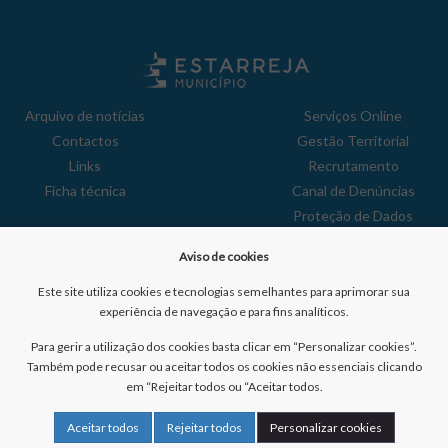
Arquivo de notícias
Serviços Online
Contactos
Gestão Territorial
Links
Recrutamento
Ficha técnica
Canal de Denúncias
Proteção de Dados
Política de Privacidade
Aviso de cookies
Aviso de Cookies
Reclamações
Este site utiliza cookies e tecnologias semelhantes para aprimorar sua
experiência de navegação e para fins analíticos.
Para gerir a utilização dos cookies basta clicar em “Personalizar cookies”.
Também pode recusar ou aceitar todos os cookies não essenciais clicando
em “Rejeitar todos ou “Aceitar todos.
Nº de visitantes:
41011606
Aceitar todos
Rejeitar todos
Personalizar cookies