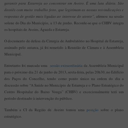
garantir para Estarreja ao concentrar em Aveiro. É uma luta diária. São
dossiês com muito trabalho feito, que legitimam as nossas reivindicações e
respostas de gestão mais ligadas ao interesse do utente”,
afirmou na sessão
solene do Dia do Município, a 13 de junho. Recorde-se que o CHBV integra
os hospitais de Aveiro, Águeda e Estarreja.
O documento de defesa da Cirurgia de Ambulatório no Hospital de Estarreja,
assinado pelo autarca, já foi remetido à Reunião de Câmara e à Assembleia
Municipal.
Entretanto foi marcada uma
sessão extraordinária
da Assembleia Municipal
para o próximo dia 21 de junho de 2013, sexta-feira, pelas 20h30, no Edifício
dos Paços do Concelho, tendo como ponto único na ordem do dia a
discussão sobre “A Saúde no Município de Estarreja e o Plano Estratégico do
Centro Hospitalar do Baixo Vouga” (CHBV) e excecionalmente terá um
período destinado à intervenção do público.
Também a CI da Região de Aveiro tomou uma
posição
sobre o plano
estratégico.