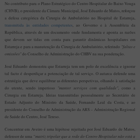
No contributo para o Plano Estratégico do Centro Hospitalar do Baixo Vouga
(CHVB), o presidente da Câmara Municipal, José Eduardo de Matos, reforçou
a defesa categórica da Cirurgia de Ambulatório no Hospital de Estarreja,
transmitida às entidades competentes
, ao Governo e à Assembleia da
República, através de um documento onde fundamenta e aponta as razões
que devem ser tidas em conta para garantir dinâmicas hospitalares em
Estarreja e para a manutenção da Cirurgia de Ambulatório, referindo
"faltas e
omissões"
do Conselho de Administração do CHBV na sua ponderação.
José Eduardo demonstra que Estarreja tem um polo de excelência e ignorar
tal facto é desperdiçar a potenciação de tal serviço. O autarca defende uma
estratégia que deve equilibrar as diferentes perspetivas, olhando à satisfação
do utente, sendo imperioso
"manter serviços com qualidade"
, como a
Cirurgia em Estarreja. Ideias transmitidas pessoalmente ao Secretário de
Estado Adjunto do Ministro da Saúde, Fernando Leal da Costa, e ao
presidente do Conselho de Administração da ARS – Administração Regional
de Saúde do Centro, José Tereso.
Concentrar em Aveiro é uma hipótese rejeitada por José Eduardo de Matos,
defensor de uma
“matriz tripolar que a rede do Centro Hospitalar não está a