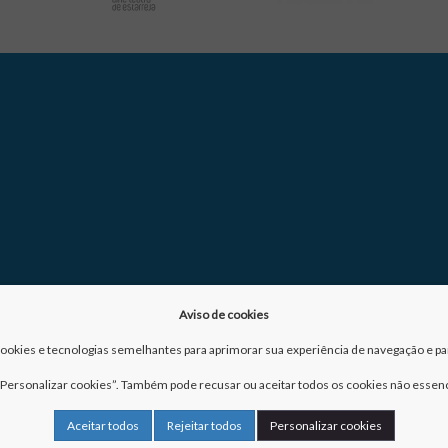
Aviso de cookies
a cookies e tecnologias semelhantes para aprimorar sua experiência de navegação e para
m “Personalizar cookies”. Também pode recusar ou aceitar todos os cookies não essenc
Aceitar todos
Rejeitar todos
Personalizar cookies