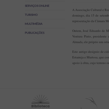
Regulamentos
SERVIÇOS ONLINE
SOS Viver+
A Associação Cultural e Rec
TURISMO
domingo, dia 15 de setemb
representação da Câmara Mu
MULTIMÉDIA
Ontem, José Eduardo de Mat
PUBLICAÇÕES
Ventura Pinto, presidente
Almada, ele próprio um oriun
Este antigo desígnio de ci
Estarreja e Murtosa, que c
apoio à obra, cujo terreno o