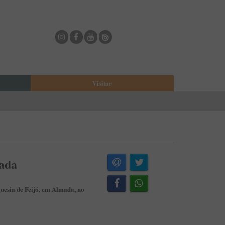
Visitar
eja
O Municipio de Estarreja
Bioria
Biblioteca Municipal
Casa Museu Egas Moniz
Cine-Teatro de Estarreja
mada
Casa-Museu Solheiro Madureira
Eventos
guesia de Feijó, em Almada, no
Onde Comer
Onde dormir
ESTAU - Arte Urbana