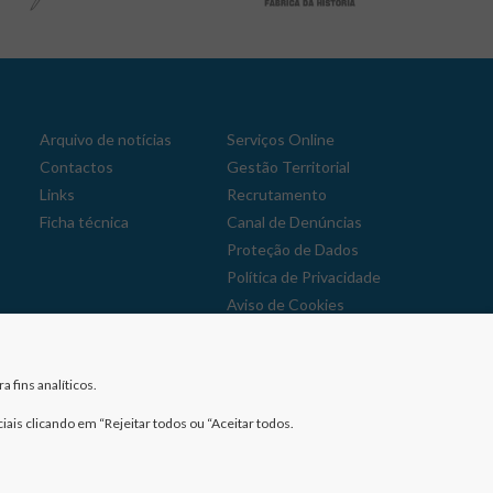
Arquivo de notícias
Serviços Online
Contactos
Gestão Territorial
Links
Recrutamento
Ficha técnica
Canal de Denúncias
Proteção de Dados
Política de Privacidade
Aviso de Cookies
Reclamações
 fins analíticos.
iais clicando em “Rejeitar todos ou “Aceitar todos.