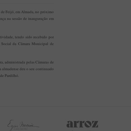
Aplicação Sentir Estarreja
Museu Fábrica da História – Arroz
ia de Feijó, em Almada, no próximo
ença na sessão de inauguração em
tividade, tendo sido recebido por
o Social da Câmara Municipal de
ra, administrada pelas Câmaras de
ia almadense deu o seu continuado
 de Pardilhó.