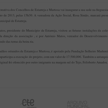
reativa dos Concelhos de Estarreja e Murtosa vai inaugurar a sua sede na fregues
ro de 2013, pelas 15h30. A vereadora da Ação Social, Rosa Simão, marcará pres
nicipal de Estarreja.
os, presidente do Município de Estarreja, visitou as futuras instalações da cole
 da direção da associação , e por António Matos, vereador do Desenvolviment
do das terras da beira ria.
dadãos oriundos de Estarreja e Murtosa, é apoiado pela Fundação Solheiro Madurei
omparticipa a execução do projeto, com um valor de 17.500,00€. Também a autarqu
riginal foi oferecido por outro imigrante na margem sul do Tejo, Felisberto Amador,