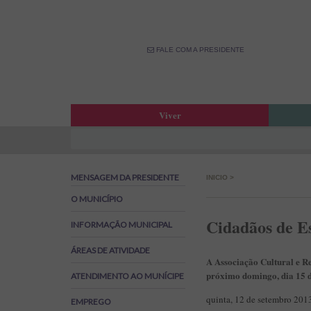
FALE COM A PRESIDENTE
Viver
Atas da Assembleia Municipal
Estar
Atas das Reuniões de Câmara
OPM –
MENSAGEM DA PRESIDENTE
INICIO
>
Boletim Municipal
Fale 
Agenda Municipal
Banco
O MUNICÍPIO
Biblioteca Municipal
Labor
Cidadãos de E
INFORMAÇÃO MUNICIPAL
Cine Teatro de Estarreja
Parti
ÁREAS DE ATIVIDADE
Oferta Desportiva Municipal
Canal
A Associação Cultural e Re
Impostos Municipais
próximo domingo, dia 15 d
ATENDIMENTO AO MUNÍCIPE
Grandes Opções do Plano e Orçamento
quinta, 12 de setembro 201
EMPREGO
Emprego na Autarquia