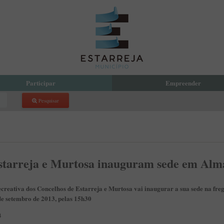
Participar
Empreender
Pesquisar
reja Compartilha
Eco Parque Empresarial de Estarr
 Orçamento Participativo Municipal
PDM
com a Presidente
Incubadora de Empresas
 Local de Voluntariado
atório de Aprendizagem Criativa
starreja e Murtosa inauguram sede em Al
cipação Pública
 de Denúncias
creativa dos Concelhos de Estarreja e Murtosa vai inaugurar a sua sede na fre
e setembro de 2013, pelas 15h30
3