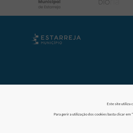
Este site utiliz
Para gerir a utilização dos cookies basta clicar e
Nº de visitantes: 41037543