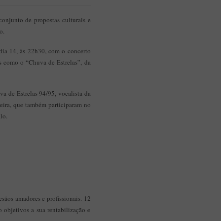
Aplicação Sentir Estarreja
Museu Fábrica da História – Arroz
onjunto de propostas culturais e
o.
 dia 14, às 22h30, com o concerto
os como o “Chuva de Estrelas”, da
a de Estrelas 94/95, vocalista da
eira, que também participaram no
lo.
sãos amadores e profissionais. 12
objetivos a sua rentabilização e