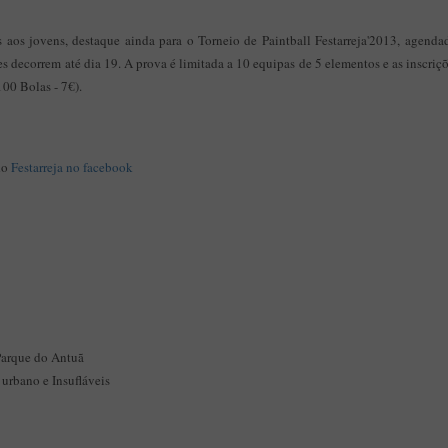
s aos jovens, destaque ainda para o Torneio de Paintball Festarreja'2013, agenda
es decorrem até dia 19. A prova é limitada a 10 equipas de 5 elementos e as inscriç
100 Bolas - 7€).
do
Festarreja no facebook
Parque do Antuã
 urbano e Insufláveis