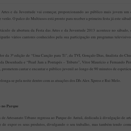
s Artes e da Juventude vai começar, proporcionando ao público mais jovem um c
de verão. O palco do Multiusos está pronto para receber a primeira festa já este sábad
etáculo de abertura da Festa das Artes e da Juventude 2013 acontece no sábado,
iparão vários cantores conhecidos pela sua participação em programas televisiv
r da 3ª edição de “Uma Canção para Ti”, da TVI, Gonçalo Dias, finalista do Chuv
a Desenhada e “Pearl Jam a Pontapés – Tributo”, Vítor Maurício e Fernando Per
, prometem cantar e encantar o público juvenil ao longo de 90 minutos de espetácu
rolonga-se pela noite dentro com as atuações dos DJs Alex Xpress e Rui Melo.
o no Parque
 de Artesanato Urbano regressa ao Parque do Antuã, dedicada à divulgação de arte
e de expor os seus produtos, divulgando o seu trabalho, mas também tendo como 