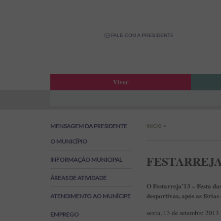
FALE COM A PRESIDENTE
Viver
Atas da Assembleia Municipal
Estar
Atas das Reuniões de Câmara
OPM –
MENSAGEM DA PRESIDENTE
INICIO
>
Boletim Municipal
Fale 
Agenda Municipal
Banco
O MUNICÍPIO
Biblioteca Municipal
Labor
FESTARREJA’1
INFORMAÇÃO MUNICIPAL
Cine Teatro de Estarreja
Parti
ÁREAS DE ATIVIDADE
Oferta Desportiva Municipal
Canal
O Festarreja’13 – Festa da
Impostos Municipais
desportivas, após as férias
ATENDIMENTO AO MUNÍCIPE
Grandes Opções do Plano e Orçamento
sexta, 13 de setembro 2013
EMPREGO
Emprego na Autarquia