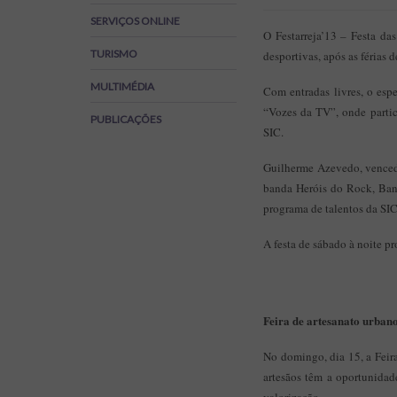
Regulamentos
SERVIÇOS ONLINE
SOS Viver+
O Festarreja’13 – Festa da
TURISMO
desportivas, após as férias 
MULTIMÉDIA
Com entradas livres, o esp
“Vozes da TV”, onde partic
PUBLICAÇÕES
SIC.
Guilherme Azevedo, vencedo
banda Heróis do Rock, Band
programa de talentos da SIC
A festa de sábado à noite p
Feira de artesanato urban
No domingo, dia 15, a Feira
artesãos têm a oportunidad