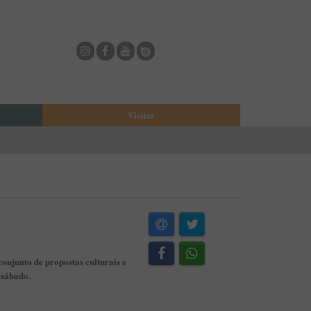
Visitar
eja
O Municipio de Estarreja
Bioria
Biblioteca Municipal
Casa Museu Egas Moniz
Cine-Teatro de Estarreja
Casa-Museu Solheiro Madureira
Eventos
onjunto de propostas culturais e
Onde Comer
 sábado.
Onde dormir
ESTAU - Arte Urbana