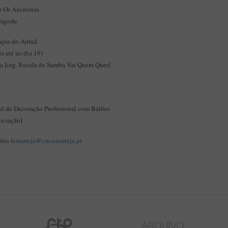
o Os Azeitonas
Pagode
arque do Antuã
s até ao dia 19)
a [org. Escola de Samba Vai Quem Quer]
al de Decoração Profissional com Balões
ociação]
ções
festarreja@cm-estarreja.pt