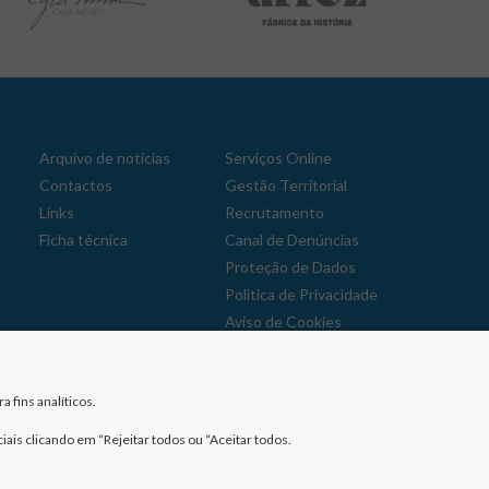
Arquivo de notícias
Serviços Online
Contactos
Gestão Territorial
Links
Recrutamento
Ficha técnica
Canal de Denúncias
Proteção de Dados
Política de Privacidade
Aviso de Cookies
Reclamações
 fins analíticos.
iais clicando em “Rejeitar todos ou “Aceitar todos.