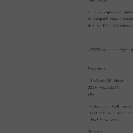
valorização.
Entre as propostas dirigida
Municipal II, cujas inscriçõ
direito a 100 bolas/ extras: 
+ INFO
aqui
ou na página 
Programa
14, sábado | Multiusos
22h30 Vozes da TV
DJ’s
15, domingo | Multiusos e 
10h-18h Feira de artesanato
15h45 Show Aéreo
20, sexta