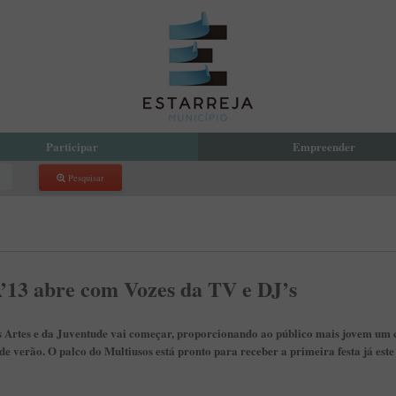
Participar
Empreender
Pesquisar
reja Compartilha
Eco Parque Empresarial de Estarr
 Orçamento Participativo Municipal
PDM
com a Presidente
Incubadora de Empresas
 Local de Voluntariado
atório de Aprendizagem Criativa
3 abre com Vozes da TV e DJ’s
cipação Pública
 de Denúncias
s Artes e da Juventude vai começar, proporcionando ao público mais jovem um c
 de verão. O palco do Multiusos está pronto para receber a primeira festa já este