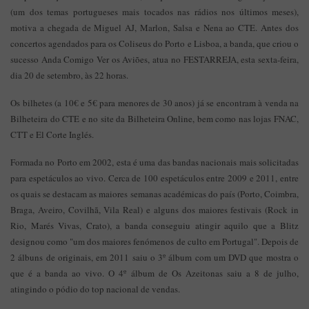
(um dos temas portugueses mais tocados nas rádios nos últimos meses),
motiva a chegada de Miguel AJ, Marlon, Salsa e Nena ao CTE. Antes dos
concertos agendados para os Coliseus do Porto e Lisboa, a banda, que criou o
sucesso Anda Comigo Ver os Aviões, atua no FESTARREJA, esta sexta-feira,
dia 20 de setembro, às 22 horas.
Os bilhetes (a 10€ e 5€ para menores de 30 anos) já se encontram à venda na
Bilheteira do CTE e no site da Bilheteira Online, bem como nas lojas FNAC,
CTT e El Corte Inglés.
Formada no Porto em 2002, esta é uma das bandas nacionais mais solicitadas
para espetáculos ao vivo. Cerca de 100 espetáculos entre 2009 e 2011, entre
os quais se destacam as maiores semanas académicas do país (Porto, Coimbra,
Braga, Aveiro, Covilhã, Vila Real) e alguns dos maiores festivais (Rock in
Rio, Marés Vivas, Crato), a banda conseguiu atingir aquilo que a Blitz
designou como "um dos maiores fenómenos de culto em Portugal". Depois de
2 álbuns de originais, em 2011 saiu o 3º álbum com um DVD que mostra o
que é a banda ao vivo. O 4º álbum de Os Azeitonas saiu a 8 de julho,
atingindo o pódio do top nacional de vendas.