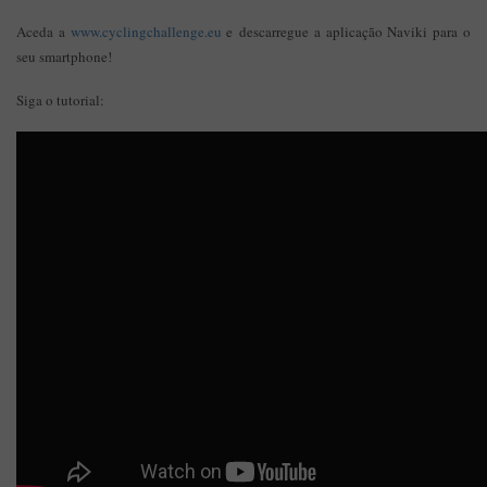
Aceda a
www.cyclingchallenge.eu
e descarregue a aplicação Naviki para o
seu smartphone!
Siga o tutorial: