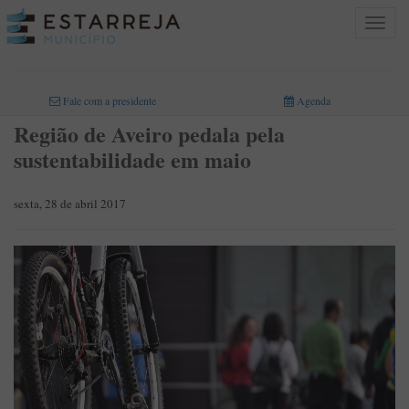
Toggle
navigat
INICIO
>
Fale com a presidente
Agenda
Região de Aveiro pedala pela
sustentabilidade em maio
sexta, 28 de abril 2017