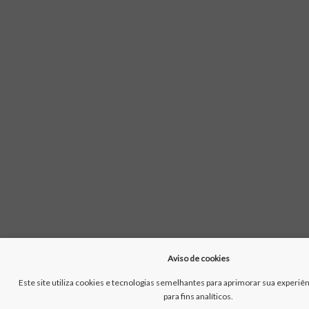
Aviso de cookies
Este site utiliza cookies e tecnologias semelhantes para aprimorar sua experiê
para fins analíticos.