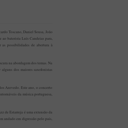
icardo Toscano, Daniel Sousa, João
 ao baterista Luís Candeias para,
as possibilidades de abertura à
escura na abordagem dos temas. Na
r alguns dos maiores saxofonistas
rlos Azevedo. Este ano, o concerto
ontornáveis da música portuguesa,
azz de Estarreja é uma extensão da
em andado em digressão pelo país,