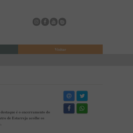
Visitar
eja
O Municipio de Estarreja
Bioria
Biblioteca Municipal
Casa Museu Egas Moniz
Cine-Teatro de Estarreja
Casa-Museu Solheiro Madureira
Eventos
e destaque é o encerramento do
Onde Comer
tro de Estarreja acolhe os
Onde dormir
.
ESTAU - Arte Urbana