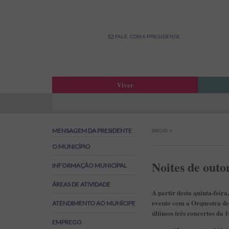
FALE COM A PRESIDENTE
Viver
Atas da Assembleia Municipal
Estar
Atas das Reuniões de Câmara
OPM –
MENSAGEM DA PRESIDENTE
INICIO
>
Boletim Municipal
Fale 
Agenda Municipal
Banco
O MUNICÍPIO
Biblioteca Municipal
Labor
Noites de outo
INFORMAÇÃO MUNICIPAL
Cine Teatro de Estarreja
Parti
ÁREAS DE ATIVIDADE
Oferta Desportiva Municipal
Canal
A partir desta quinta-feir
Impostos Municipais
evento com a Orquestra de 
ATENDIMENTO AO MUNÍCIPE
Grandes Opções do Plano e Orçamento
últimos três concertos da 
EMPREGO
Emprego na Autarquia