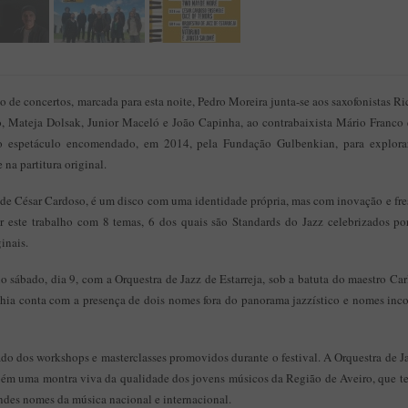
o de concertos, marcada para esta noite, Pedro Moreira junta-se aos saxofonistas R
 Mateja Dolsak, Junior Maceló e João Capinha, ao contrabaixista Mário Franco e
o espetáculo encomendado, em 2014, pela Fundação Gulbenkian, para explorar 
na partitura original.
, de César Cardoso, é um disco com uma identidade própria, mas com inovação e fr
cer este trabalho com 8 temas, 6 dos quais são Standards do Jazz celebrizados po
inais.
 sábado, dia 9, com a Orquestra de Jazz de Estarreja, sob a batuta do maestro Ca
hia conta com a presença de dois nomes fora do panorama jazzístico e nomes inc
ado dos workshops e masterclasses promovidos durante o festival. A Orquestra de J
bém uma montra viva da qualidade dos jovens músicos da Região de Aveiro, que t
andes nomes da música nacional e internacional.