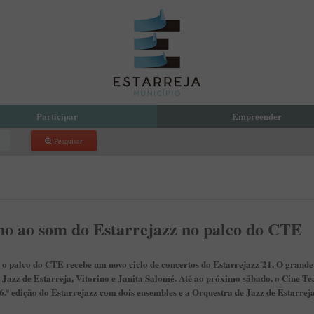
Participar
Empreender
Pesquisar
reja Compartilha
Eco Parque Empresarial de Estarr
 Orçamento Participativo Municipal
PDM
com a Presidente
Incubadora de Empresas
 Local de Voluntariado
atório de Aprendizagem Criativa
no ao som do Estarrejazz no palco do CTE
cipação Pública
 de Denúncias
a, o palco do CTE recebe um novo ciclo de concertos do Estarrejazz´21. O grand
Jazz de Estarreja, Vitorino e Janita Salomé. Até ao próximo sábado, o Cine Tea
16.ª edição do Estarrejazz com dois ensembles e a Orquestra de Jazz de Estarreja