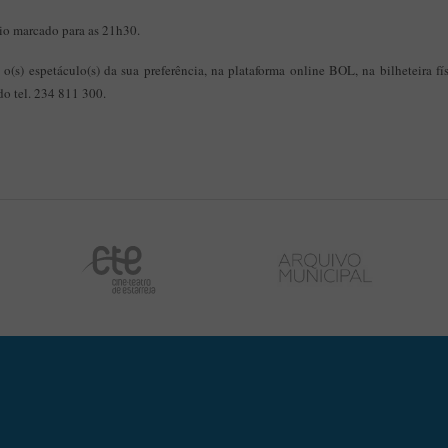
cio marcado para as 21h30.
a o(s) espetáculo(s) da sua preferência, na plataforma online BOL, na bilheteira fí
 do tel. 234 811 300.