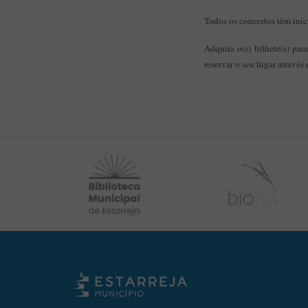
Todos os concertos têm iní
Adquira o(s) bilhete(s) par
reservar o seu lugar através