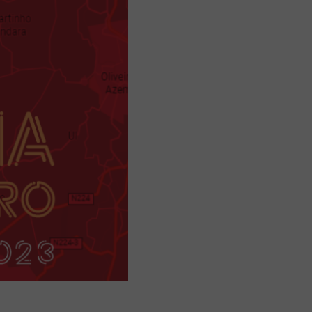
Aplicação Sentir Estarreja
Museu Fábrica da História – Arroz