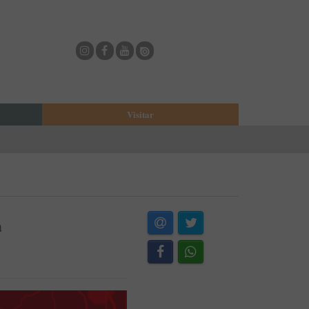
Visitar
eja
O Municipio de Estarreja
Bioria
Biblioteca Municipal
Casa Museu Egas Moniz
Cine-Teatro de Estarreja
a
Casa-Museu Solheiro Madureira
Eventos
Onde Comer
Onde dormir
ESTAU - Arte Urbana