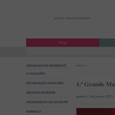
FALE COM A PRESIDENTE
Viver
Atas da Assembleia Municipal
Estar
Atas das Reuniões de Câmara
OPM –
MENSAGEM DA PRESIDENTE
INICIO
>
Boletim Municipal
Fale 
Agenda Municipal
Banco
O MUNICÍPIO
Biblioteca Municipal
Labor
1.ª Grande Mar
INFORMAÇÃO MUNICIPAL
Cine Teatro de Estarreja
Parti
ÁREAS DE ATIVIDADE
Oferta Desportiva Municipal
Canal
quinta, 12 de janeiro 2023
Impostos Municipais
ATENDIMENTO AO MUNÍCIPE
Grandes Opções do Plano e Orçamento
EMPREGO
Emprego na Autarquia