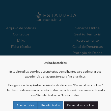
Arquivo de notícias
Serviços Online
Contactos
Gestão Territorial
Links
Recrutamento
Ficha técnica
Canal de Denúncias
Proteção de Dados
Política de Privacidade
Aviso de cookies
Aviso de Cookies
Reclamações
Este site utiliza cookies e tecnologias semelhantes para aprimorar sua
experiência de navegação e para fins analíticos.
Para gerir a utilização dos cookies basta clicar em “Personalizar cookies”.
Também pode recusar ou aceitar todos os cookies não essenciais clicando
em “Rejeitar todos ou “Aceitar todos.
Nº de visitantes:
41045130
Aceitar todos
Rejeitar todos
Personalizar cookies