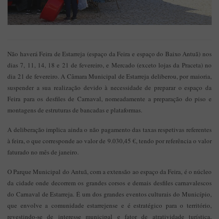
Não haverá Feira de Estarreja (espaço da Feira e espaço do Baixo Antuã) nos
dias 7, 11, 14, 18 e 21 de fevereiro, e Mercado (exceto lojas da Praceta) no
dia 21 de fevereiro. A Câmara Municipal de Estarreja deliberou, por maioria,
suspender a sua realização devido à necessidade de preparar o espaço da
Feira para os desfiles de Carnaval, nomeadamente a preparação do piso e
montagens de estruturas de bancadas e plataformas.
A deliberação implica ainda o não pagamento das taxas respetivas referentes
à feira, o que corresponde ao valor de 9.030,45 €, tendo por referência o valor
faturado no mês de janeiro.
O Parque Municipal do Antuã, com a extensão ao espaço da Feira, é o núcleo
da cidade onde decorrem os grandes corsos e demais desfiles carnavalescos
do Carnaval de Estarreja. É um dos grandes eventos culturais do Município,
que envolve a comunidade estarrejense e é estratégico para o território,
revestindo-se de interesse municipal e fator de atratividade turística,