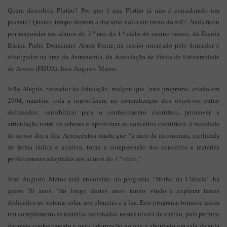
Quem descobriu Plutão? Por que é que Plutão já não é considerado um
planeta? Quanto tempo demora a dar uma volta em torno do sol? Nada ficou
por responder aos alunos do 3.º ano do 1.º ciclo do ensino básico, da Escola
Básica Padre Donaciano Abreu Freire, na sessão orientado pelo formador e
divulgador na área da Astronomia, da Associação de Física da Universidade
de Aveiro (FISUA), José Augusto Matos.
João Alegria, vereador da Educação, realçou que “este programa, criado em
2004, mantém toda a importância na concretização dos objetivos então
delineados: sensibilizar para o conhecimento científico, promover a
articulação entre os saberes e aproximar os conceitos científicos à realidade
do nosso dia a dia. Acrescentou ainda que “a área da astronomia, explicada
de forma lúdica e atrativa, torna a compreensão dos conceitos e matérias
perfeitamente adaptadas aos alunos do 1.º ciclo.”
José Augusto Matos está envolvido no programa “Ninho da Ciência” há
quase 20 anos. “Ao longo destes anos, temos vindo a explorar temas
dedicados ao sistema solar, aos planetas e à lua. Este programa torna-se assim
um complemento às matérias lecionadas nestes níveis de ensino, pois permite
dar mais conhecimento e mais informação ao que é abordado em sala de aula