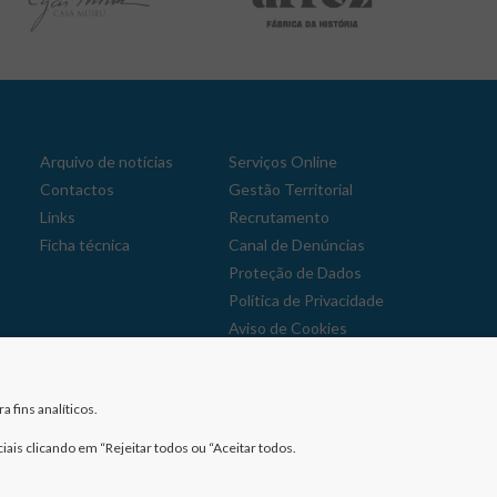
Arquivo de notícias
Serviços Online
Contactos
Gestão Territorial
Links
Recrutamento
Ficha técnica
Canal de Denúncias
Proteção de Dados
Política de Privacidade
Aviso de Cookies
Reclamações
 fins analíticos.
iais clicando em “Rejeitar todos ou “Aceitar todos.