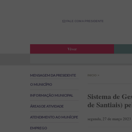
FALE COM A PRESIDENTE
Viver
Atas da Assembleia Municipal
Estar
Atas das Reuniões de Câmara
OPM –
MENSAGEM DA PRESIDENTE
INICIO
>
Boletim Municipal
Fale 
Agenda Municipal
Banco
O MUNICÍPIO
Biblioteca Municipal
Labor
Sistema de Ge
INFORMAÇÃO MUNICIPAL
Cine Teatro de Estarreja
Parti
de Santiais) pe
ÁREAS DE ATIVIDADE
Oferta Desportiva Municipal
Canal
Impostos Municipais
ATENDIMENTO AO MUNÍCIPE
segunda, 27 de março 2023
Grandes Opções do Plano e Orçamento
EMPREGO
Emprego na Autarquia