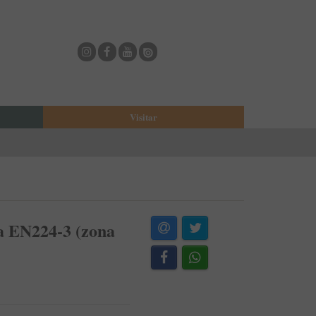
Visitar
eja
O Municipio de Estarreja
Bioria
Biblioteca Municipal
Casa Museu Egas Moniz
Cine-Teatro de Estarreja
a EN224-3 (zona
Casa-Museu Solheiro Madureira
Eventos
Onde Comer
Onde dormir
ESTAU - Arte Urbana