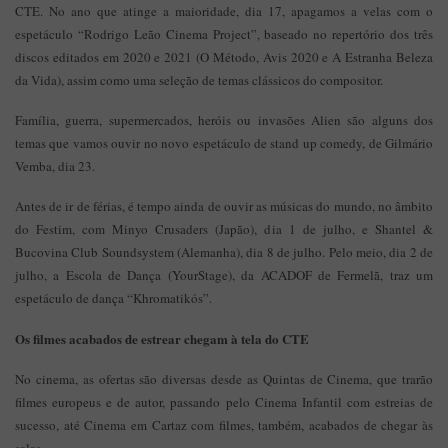
CTE. No ano que atinge a maioridade, dia 17, apagamos a velas com o
espetáculo “Rodrigo Leão Cinema Project”, baseado no repertório dos três
discos editados em 2020 e 2021 (O Método, Avis 2020 e A Estranha Beleza
da Vida), assim como uma seleção de temas clássicos do compositor.
Família, guerra, supermercados, heróis ou invasões Alien são alguns dos
temas que vamos ouvir no novo espetáculo de stand up comedy, de Gilmário
Vemba, dia 23.
Antes de ir de férias, é tempo ainda de ouvir as músicas do mundo, no âmbito
do Festim, com Minyo Crusaders (Japão), dia 1 de julho, e Shantel &
Bucovina Club Soundsystem (Alemanha), dia 8 de julho. Pelo meio, dia 2 de
julho, a Escola de Dança (YourStage), da ACADOF de Fermelã, traz um
espetáculo de dança “Khromatikós”.
Os filmes acabados de estrear chegam à tela do CTE
No cinema, as ofertas são diversas desde as Quintas de Cinema, que trarão
filmes europeus e de autor, passando pelo Cinema Infantil com estreias de
sucesso, até Cinema em Cartaz com filmes, também, acabados de chegar às