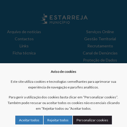
Arquivo de notícias
Serviços Online
Contactos
Gestão Territorial
Links
Recrutamento
Ficha técnica
Canal de Denúncias
Proteção de Dados
Política de Privacidade
Aviso de cookies
Aviso de Cookies
Reclamações
Este site utiliza cookies e tecnologias semelhantes para aprimorar sua
experiência de navegação e para fins analíticos.
Para gerir a utilização dos cookies basta clicar em “Personalizar cookies”.
Também pode recusar ou aceitar todos os cookies não essenciais clicando
em “Rejeitar todos ou “Aceitar todos.
Nº de visitantes:
41055667
Aceitar todos
Rejeitar todos
Personalizar cookies