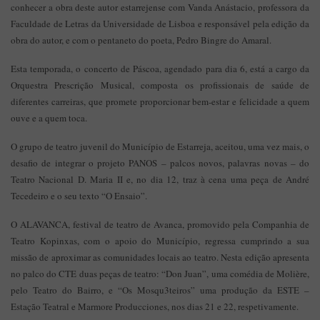
conhecer a obra deste autor estarrejense com Vanda Anástacio, professora da
Faculdade de Letras da Universidade de Lisboa e responsável pela edição da
obra do autor, e com o pentaneto do poeta, Pedro Bingre do Amaral.
Esta temporada, o concerto de Páscoa, agendado para dia 6, está a cargo da
Orquestra Prescrição Musical, composta os profissionais de saúde de
diferentes carreiras, que promete proporcionar bem-estar e felicidade a quem
ouve e a quem toca.
O grupo de teatro juvenil do Município de Estarreja, aceitou, uma vez mais, o
desafio de integrar o projeto PANOS – palcos novos, palavras novas – do
Teatro Nacional D. Maria II e, no dia 12, traz à cena uma peça de André
Tecedeiro e o seu texto “O Ensaio”.
O ALAVANCA, festival de teatro de Avanca, promovido pela Companhia de
Teatro Kopinxas, com o apoio do Município, regressa cumprindo a sua
missão de aproximar as comunidades locais ao teatro. Nesta edição apresenta
no palco do CTE duas peças de teatro: “Don Juan”, uma comédia de Molière,
pelo Teatro do Bairro, e “Os Mosqu3teiros” uma produção da ESTE –
Estação Teatral e Marmore Producciones, nos dias 21 e 22, respetivamente.