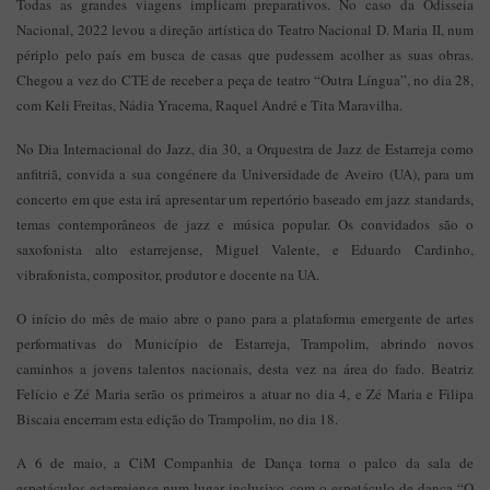
Todas as grandes viagens implicam preparativos. No caso da Odisseia
Nacional, 2022 levou a direção artística do Teatro Nacional D. Maria II, num
périplo pelo país em busca de casas que pudessem acolher as suas obras.
Chegou a vez do CTE de receber a peça de teatro “Outra Língua”, no dia 28,
com Keli Freitas, Nádia Yracema, Raquel André e Tita Maravilha.
No Dia Internacional do Jazz, dia 30, a Orquestra de Jazz de Estarreja como
anfitriã, convida a sua congénere da Universidade de Aveiro (UA), para um
concerto em que esta irá apresentar um repertório baseado em jazz standards,
temas contemporâneos de jazz e música popular. Os convidados são o
saxofonista alto estarrejense, Miguel Valente, e Eduardo Cardinho,
vibrafonista, compositor, produtor e docente na UA.
O início do mês de maio abre o pano para a plataforma emergente de artes
performativas do Município de Estarreja, Trampolim, abrindo novos
caminhos a jovens talentos nacionais, desta vez na área do fado. Beatriz
Felício e Zé Maria serão os primeiros a atuar no dia 4, e Zé Maria e Filipa
Biscaia encerram esta edição do Trampolim, no dia 18.
A 6 de maio, a CiM Companhia de Dança torna o palco da sala de
espetáculos estarrejense num lugar inclusivo com o espetáculo de dança “O