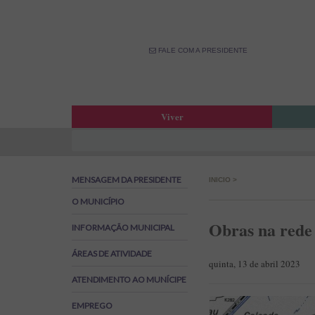
FALE COM A PRESIDENTE
Viver
Atas da Assembleia Municipal
Estar
Atas das Reuniões de Câmara
OPM –
MENSAGEM DA PRESIDENTE
INICIO
>
Boletim Municipal
Fale 
Agenda Municipal
Banco
O MUNICÍPIO
Biblioteca Municipal
Labor
Obras na rede 
INFORMAÇÃO MUNICIPAL
Cine Teatro de Estarreja
Parti
ÁREAS DE ATIVIDADE
Oferta Desportiva Municipal
Canal
quinta, 13 de abril 2023
Impostos Municipais
ATENDIMENTO AO MUNÍCIPE
Grandes Opções do Plano e Orçamento
EMPREGO
Emprego na Autarquia