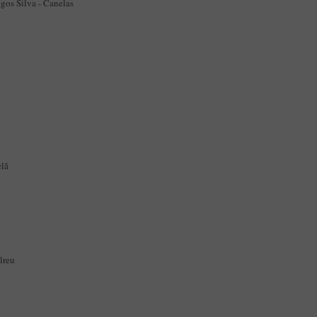
os Silva - Canelas
elã
lreu