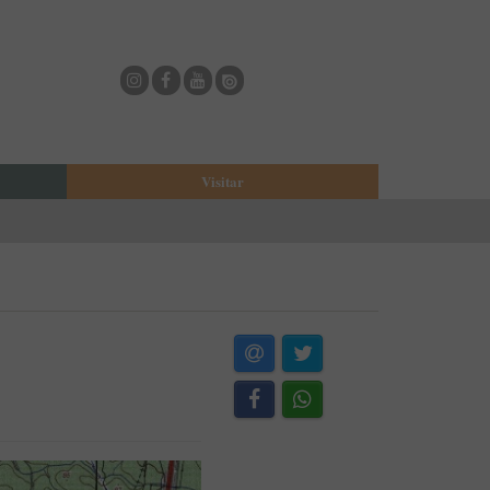
Visitar
eja
O Municipio de Estarreja
Bioria
Biblioteca Municipal
Casa Museu Egas Moniz
Cine-Teatro de Estarreja
Casa-Museu Solheiro Madureira
Eventos
Onde Comer
Onde dormir
ESTAU - Arte Urbana