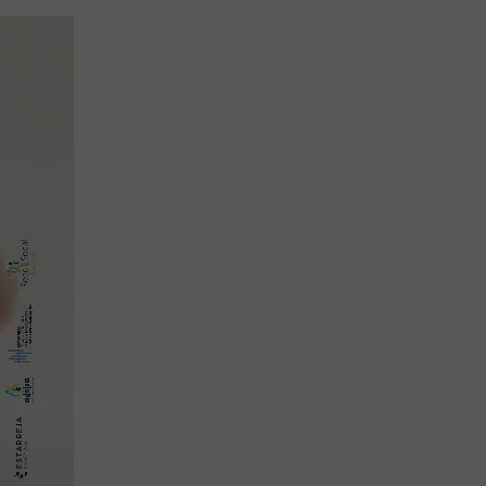
Aplicação Sentir Estarreja
Museu Fábrica da História – Arroz