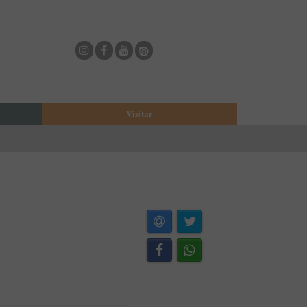
Visitar
eja
O Municipio de Estarreja
Bioria
Biblioteca Municipal
Casa Museu Egas Moniz
Cine-Teatro de Estarreja
Casa-Museu Solheiro Madureira
Eventos
Onde Comer
Onde dormir
ESTAU - Arte Urbana