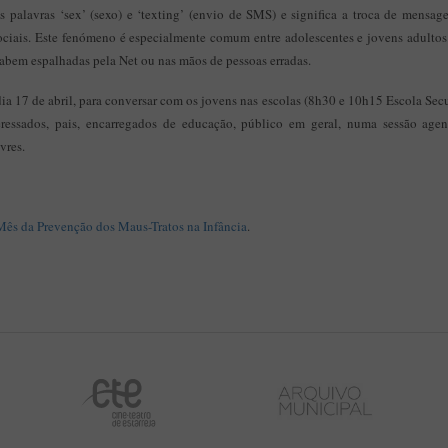
as palavras ‘sex’ (sexo) e ‘texting’ (envio de SMS) e significa a troca de mensa
sociais. Este fenómeno é especialmente comum entre adolescentes e jovens adultos
abem espalhadas pela Net ou nas mãos de pessoas erradas.
 dia 17 de abril, para conversar com os jovens nas escolas (8h30 e 10h15 Escola Se
essados, pais, encarregados de educação, público em geral, numa sessão agen
vres.
 Mês da Prevenção dos Maus-Tratos na Infância
.