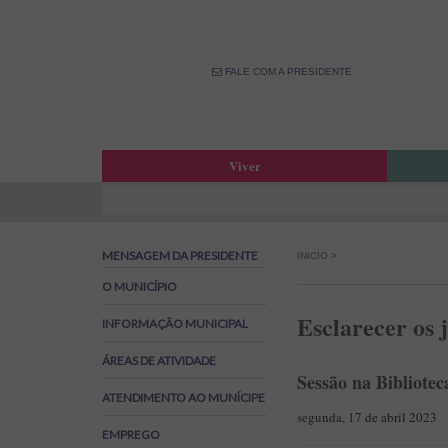
FALE COM A PRESIDENTE
Viver
Atas da Assembleia Municipal
Estar
Atas das Reuniões de Câmara
OPM –
MENSAGEM DA PRESIDENTE
INICIO
>
Boletim Municipal
Fale 
Agenda Municipal
Banco
O MUNICÍPIO
Biblioteca Municipal
Labor
Esclarecer os 
INFORMAÇÃO MUNICIPAL
Cine Teatro de Estarreja
Parti
ÁREAS DE ATIVIDADE
Oferta Desportiva Municipal
Canal
Sessão na Bibliotec
Impostos Municipais
ATENDIMENTO AO MUNÍCIPE
Grandes Opções do Plano e Orçamento
segunda, 17 de abril 2023
EMPREGO
Emprego na Autarquia