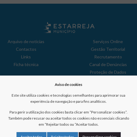
Arquivo de notícias
Serviços Online
Contactos
Gestão Territorial
Links
Recrutamento
Ficha técnica
Canal de Denúncias
Proteção de Dados
Política de Privacidade
Aviso de cookies
Aviso de Cookies
Reclamações
Este site utiliza cookies e tecnologias semelhantes para aprimorar sua
experiência de navegação e para fins analíticos.
Para gerir a utilização dos cookies basta clicar em “Personalizar cookies”.
Também pode recusar ou aceitar todos os cookies não essenciais clicando
em “Rejeitar todos ou “Aceitar todos.
Nº de visitantes:
41025438
Aceitar todos
Rejeitar todos
Personalizar cookies