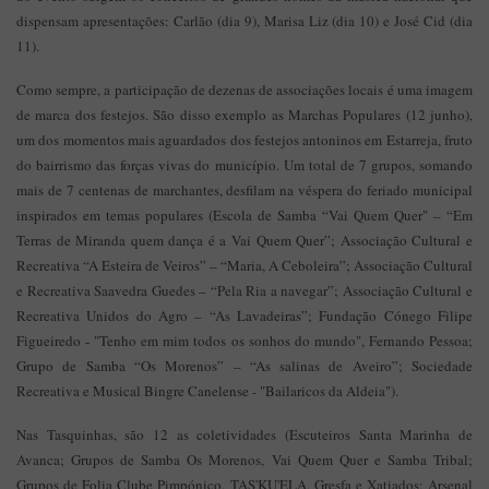
dispensam apresentações: Carlão (dia 9), Marisa Liz (dia 10) e José Cid (dia
11).
Como sempre, a participação de dezenas de associações locais é uma imagem
de marca dos festejos. São disso exemplo as Marchas Populares (12 junho),
um dos momentos mais aguardados dos festejos antoninos em Estarreja, fruto
do bairrismo das forças vivas do município. Um total de 7 grupos, somando
mais de 7 centenas de marchantes, desfilam na véspera do feriado municipal
inspirados em temas populares (Escola de Samba “Vai Quem Quer" – “Em
Terras de Miranda quem dança é a Vai Quem Quer”; Associação Cultural e
Recreativa “A Esteira de Veiros” – “Maria, A Ceboleira”; Associação Cultural
e Recreativa Saavedra Guedes – “Pela Ria a navegar”; Associação Cultural e
Recreativa Unidos do Agro – “As Lavadeiras”; Fundação Cónego Filipe
Figueiredo - "Tenho em mim todos os sonhos do mundo", Fernando Pessoa;
Grupo de Samba “Os Morenos” – “As salinas de Aveiro”; Sociedade
Recreativa e Musical Bingre Canelense - "Bailaricos da Aldeia").
Nas Tasquinhas, são 12 as coletividades (Escuteiros Santa Marinha de
Avanca; Grupos de Samba Os Morenos, Vai Quem Quer e Samba Tribal;
Grupos de Folia Clube Pimpónico, TAS'KU'ELA, Gresfa e Xatiados; Arsenal