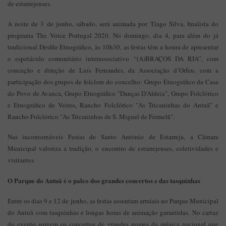
de estarrejenses.
A noite de 3 de junho, sábado, será animada por Tiago Silva, finalista do
programa The Voice Portugal 2020. No domingo, dia 4, para além do já
tradicional Desfile Etnográfico, às 10h30, as festas têm a honra de apresentar
o espetáculo comunitário interassociativo “(A)BRAÇOS DA RIA”, com
conceção e direção de Luís Fernandes, da Associação d’Orfeu, com a
participação dos grupos de folclore do concelho: Grupo Etnográfico da Casa
do Povo de Avanca, Grupo Etnográfico "Danças D'Aldeia", Grupo Folclórico
e Etnográfico de Veiros, Rancho Folclórico "As Tricaninhas do Antuã" e
Rancho Folclórico "As Tricaninhas de S. Miguel de Fermelã".
Nas incontornáveis Festas de Santo António de Estarreja, a Câmara
Municipal valoriza a tradição, o encontro de estarrejenses, coletividades e
visitantes.
O Parque do Antuã é o palco dos grandes concertos e das tasquinhas
Entre os dias 9 e 12 de junho, as festas assentam arraiais no Parque Municipal
do Antuã com tasquinhas e longas horas de animação garantidas. No cartaz
do evento surgem os concertos de grandes nomes da música nacional que