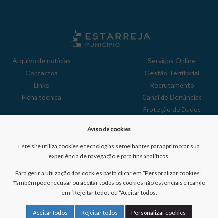
Arquivo de notícias
Serviços Online
Contactos
Gestão Territorial
Links
Recrutamento
Ficha técnica
Canal de Denúncias
Proteção de Dados
Política de Privacidade
Aviso de cookies
Aviso de Cookies
Reclamações
Este site utiliza cookies e tecnologias semelhantes para aprimorar sua
experiência de navegação e para fins analíticos.
Para gerir a utilização dos cookies basta clicar em “Personalizar cookies”.
Também pode recusar ou aceitar todos os cookies não essenciais clicando
em “Rejeitar todos ou “Aceitar todos.
Nº de visitantes:
41029970
Aceitar todos
Rejeitar todos
Personalizar cookies