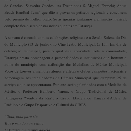
de Canelas; Saavedra Guedes; As Tricaninhas S. Miguel Fermelã; Antuã
Beach Handbal Team) que dão a provar os petiscos regionais e concorrem
pelo prémio de melhor prato. Se às iguarias juntarmos a animação musical,
completo fica o serão destas noites quentes em Estarreja.
A semana é coroada com as celebrações religiosas e a Sessão Solene do Dia
do Município (13 de junho), no Cine-Teatro Municipal, às 15h. Em dia de
celebração municipal, para o qual está convidada toda a comunidade,
Estarreja presta homenagem a personalidades e instituições que honram o
nome do município com atribuição das Medalhas de Mérito Municipal,
Votos de Louvor a melhores alunos e atletas e clubes campeões nacionais e
homenagem aos trabalhadores da Câmara Municipal que cumprem 25 de
serviço e que se aposentaram. Este ano serão galardoados com a Medalha de
Mérito, o Professor Humberto Varum, o Grupo Tradicional de Música
Portuguesa “Ventos da Ria”, o Grupo Etnográfico Danças d’Aldeia de
Pardilhó e o Grupo Desportivo e Cultural da CIRES.
“Olha, olha para ela
Traz o mundo num balão
Ai Estarreja é sempre aquela