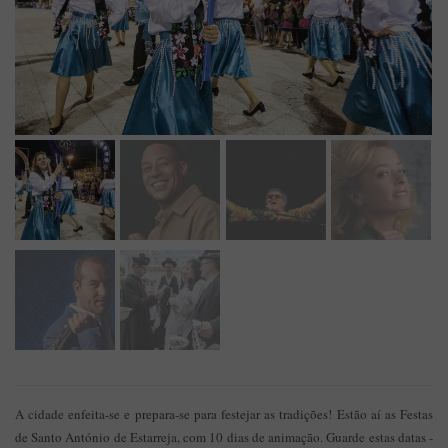
A cidade enfeita-se e prepara-se para festejar as tradições! Estão aí as Festas
de Santo António de Estarreja, com 10 dias de animação. Guarde estas datas -