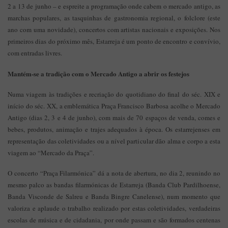
2 a 13 de junho – e espreite a programação onde cabem o mercado antigo, as
marchas populares, as tasquinhas de gastronomia regional, o folclore (este
ano com uma novidade), concertos com artistas nacionais e exposições. Nos
primeiros dias do próximo mês, Estarreja é um ponto de encontro e convívio,
com entradas livres.
Mantém-se a tradição com o Mercado Antigo a abrir os festejos
Numa viagem às tradições e recriação do quotidiano do final do séc. XIX e
início do séc. XX, a emblemática Praça Francisco Barbosa acolhe o Mercado
Antigo (dias 2, 3 e 4 de junho), com mais de 70 espaços de venda, comes e
bebes, produtos, animação e trajes adequados à época. Os estarrejenses em
representação das coletividades ou a nível particular dão alma e corpo a esta
viagem ao “Mercado da Praça”.
O concerto “Praça Filarmónica” dá a nota de abertura, no dia 2, reunindo no
mesmo palco as bandas filarmónicas de Estarreja (Banda Club Pardilhoense,
Banda Visconde de Salreu e Banda Bingre Canelense), num momento que
valoriza e aplaude o trabalho realizado por estas coletividades, verdadeiras
escolas de música e de cidadania, por onde passam e são formados centenas