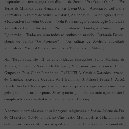
inspirados em temas populares (Escola de Samba “Vai Quem Quer" – “Em
Terras de Miranda quem dança é a Vai Quem Quer”; Associação Cultural e
Recreativa “A Esteira de Veiros” – “Maria, A Ceboleira”; Associação Cultural
e Recreativa Saavedra Guedes – “Pela Ria a navegar”; Associação Cultural e
Recreativa Unidos do Agro – “As Lavadeiras”; Fundação Cónego Filipe
Figueiredo - "Tenho em mim todos os sonhos do mundo", Fernando Pessoa;
Grupo de Samba “Os Morenos” – “As salinas de Aveiro”; Sociedade
Recreativa e Musical Bingre Canelense - "Bailaricos da Aldeia").
Nas Tasquinhas, são 12 as coletividades (Escuteiros Santa Marinha de
Avanca; Grupos de Samba Os Morenos, Vai Quem Quer e Samba Tribal;
Grupos de Folia Clube Pimpónico, TAS'KU'ELA, Gresfa e Xatiados; Arsenal
de Canelas; Saavedra Guedes; As Tricaninhas S. Miguel Fermelã; Antuã
Beach Handbal Team) que dão a provar os petiscos regionais e concorrem
pelo prémio de melhor prato. Se às iguarias juntarmos a animação musical,
completo fica o serão destas noites quentes em Estarreja.
A semana é coroada com as celebrações religiosas e a Sessão Solene do Dia
do Município (13 de junho), no Cine-Teatro Municipal, às 15h. Em dia de
celebração municipal, para o qual está convidada toda a comunidade,