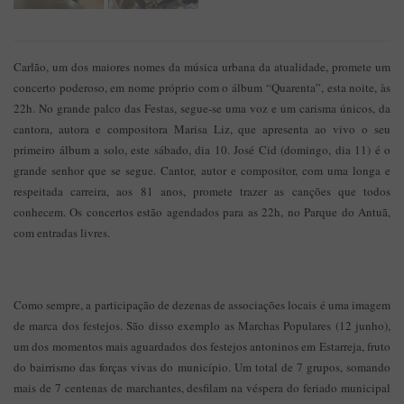
Carlão, um dos maiores nomes da música urbana da atualidade, promete um
concerto poderoso, em nome próprio com o álbum “Quarenta”, esta noite, às
22h. No grande palco das Festas, segue-se uma voz e um carisma únicos, da
cantora, autora e compositora Marisa Liz, que apresenta ao vivo o seu
primeiro álbum a solo, este sábado, dia 10. José Cid (domingo, dia 11) é o
grande senhor que se segue. Cantor, autor e compositor, com uma longa e
respeitada carreira, aos 81 anos, promete trazer as canções que todos
conhecem. Os concertos estão agendados para as 22h, no Parque do Antuã,
com entradas livres.
Como sempre, a participação de dezenas de associações locais é uma imagem
de marca dos festejos. São disso exemplo as Marchas Populares (12 junho),
um dos momentos mais aguardados dos festejos antoninos em Estarreja, fruto
do bairrismo das forças vivas do município. Um total de 7 grupos, somando
mais de 7 centenas de marchantes, desfilam na véspera do feriado municipal