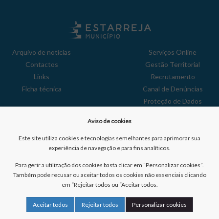
Arquivo de notícias
Serviços Online
Contactos
Gestão Territorial
Links
Recrutamento
Ficha técnica
Canal de Denúncias
Proteção de Dados
Política de Privacidade
Aviso de cookies
Aviso de Cookies
Reclamações
Este site utiliza cookies e tecnologias semelhantes para aprimorar sua
experiência de navegação e para fins analíticos.
Para gerir a utilização dos cookies basta clicar em “Personalizar cookies”.
Também pode recusar ou aceitar todos os cookies não essenciais clicando
em “Rejeitar todos ou “Aceitar todos.
Nº de visitantes:
41055786
Aceitar todos
Rejeitar todos
Personalizar cookies