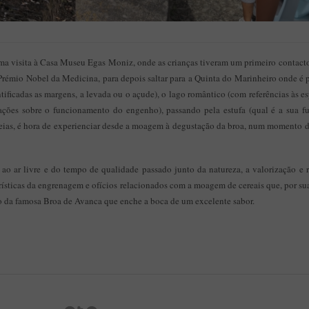
 visita à Casa Museu Egas Moniz, onde as crianças tiveram um primeiro contacto c
rémio Nobel da Medicina, para depois saltar para a Quinta do Marinheiro onde é p
ificadas as margens, a levada ou o açude), o lago romântico (com referências às e
ções sobre o funcionamento do engenho), passando pela estufa (qual é a sua fun
as, é hora de experienciar desde a moagem à degustação da broa, num momento d
" ao ar livre e do tempo de qualidade passado junto da natureza, a valorização e
rísticas da engrenagem e ofícios relacionados com a moagem de cereais que, por su
o da famosa Broa de Avanca que enche a boca de um excelente sabor.