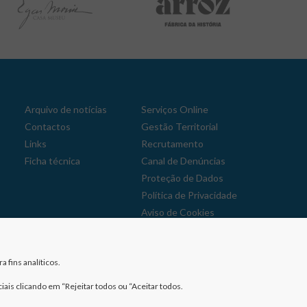
Arquivo de notícias
Serviços Online
Contactos
Gestão Territorial
Links
Recrutamento
Ficha técnica
Canal de Denúncias
Proteção de Dados
Política de Privacidade
Aviso de Cookies
Reclamações
 fins analíticos.
iais clicando em “Rejeitar todos ou “Aceitar todos.