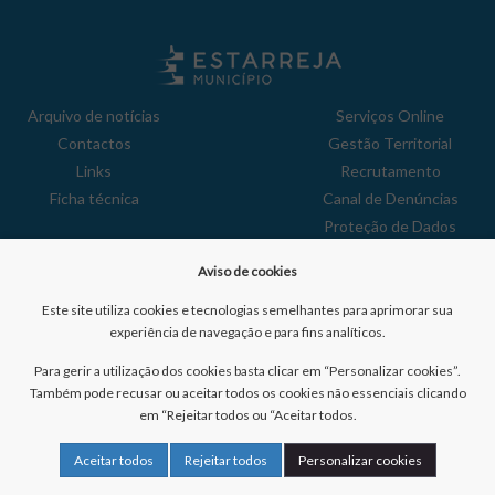
Arquivo de notícias
Serviços Online
Contactos
Gestão Territorial
Links
Recrutamento
Ficha técnica
Canal de Denúncias
Proteção de Dados
Política de Privacidade
Aviso de cookies
Aviso de Cookies
Reclamações
Este site utiliza cookies e tecnologias semelhantes para aprimorar sua
experiência de navegação e para fins analíticos.
Para gerir a utilização dos cookies basta clicar em “Personalizar cookies”.
Também pode recusar ou aceitar todos os cookies não essenciais clicando
em “Rejeitar todos ou “Aceitar todos.
Nº de visitantes:
41022066
Aceitar todos
Rejeitar todos
Personalizar cookies