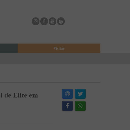
Visitar
eja
O Municipio de Estarreja
Bioria
Biblioteca Municipal
Casa Museu Egas Moniz
Cine-Teatro de Estarreja
 de Elite em
Casa-Museu Solheiro Madureira
Eventos
Onde Comer
Onde dormir
ESTAU - Arte Urbana