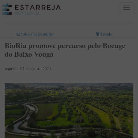
Toggle
navigat
INICIO
>
Fale com a presidente
Agenda
BioRia promove percurso pelo Bocage
do Baixo Vouga
segunda, 07 de agosto 2023