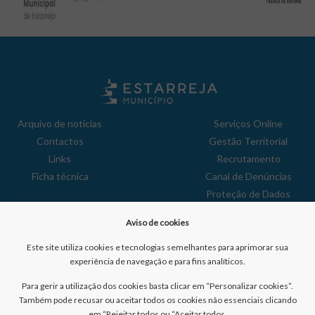
Arquivo de notícias
Serviços Online
Contactos
Gestão Territorial
Links
Recrutamento
Ficha técnica
Canal de Denúncias
Proteção de Dados
Política de Privacidade
Aviso de cookies
Aviso de Cookies
Reclamações
Este site utiliza cookies e tecnologias semelhantes para aprimorar sua
experiência de navegação e para fins analíticos.
Para gerir a utilização dos cookies basta clicar em “Personalizar cookies”.
Também pode recusar ou aceitar todos os cookies não essenciais clicando
em “Rejeitar todos ou “Aceitar todos.