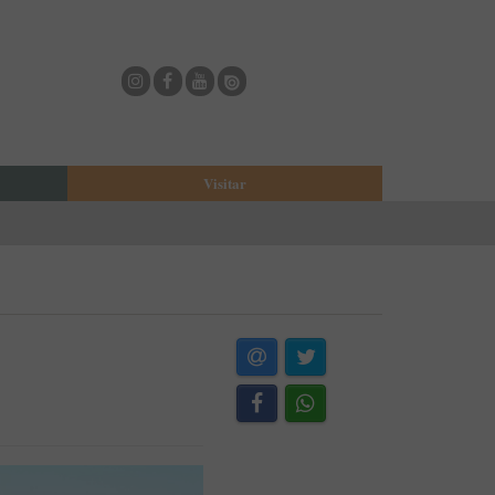
Visitar
eja
O Municipio de Estarreja
Bioria
Biblioteca Municipal
Casa Museu Egas Moniz
Cine-Teatro de Estarreja
Casa-Museu Solheiro Madureira
Eventos
Onde Comer
Onde dormir
ESTAU - Arte Urbana