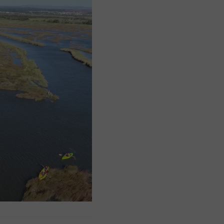
Aplicação Sentir Estarreja
Museu Fábrica da História – Arroz