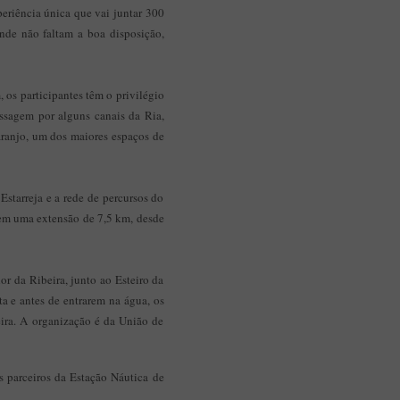
eriência única que vai juntar 300
onde não faltam a boa disposição,
, os participantes têm o privilégio
ssagem por alguns canais da Ria,
aranjo, um dos maiores espaços de
starreja e a rede de percursos do
tem uma extensão de 7,5 km, desde
or da Ribeira, junto ao Esteiro da
a e antes de entrarem na água, os
eira. A organização é da União de
 parceiros da Estação Náutica de