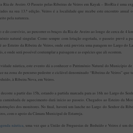
 a Ria de Aveiro. O Passeio pelas Ribeiras de Veiros em Kayak – BioRia é uma exp
idades na sua 13.ª edição. Veiros é a localidade que recebe este encontro anual 
peito pela natureza.
co e do convívio, ao percorrer os braços da Ria de Aveiro ao longo de cerca de 4 km
ónio natural singular. Como sempre com lotação esgotada, o passeio prevê a pa
té ao Esteiro da Ribeira de Veiros, onde está prevista uma paragem no Largo do L
ís, e onde será possível contemplar a paisagem e as espécies que ali ocorrem.
vidade náutica, este evento dá a conhecer o Património Natural do Município de E
ece na zona do percurso pedestre e ciclável denominado “Ribeiras de Veiros” que 
Beduído, à Ribeira Nova, em Veiros.
 decorre a partir das 15h, estando a partida marcada para as 16h no Largo do Senh
ta caminhada de aquecimento dará início ao passeio. Chegados ao Esteiro da Moit
 instruções dos monitores. No final, haverá um lanche no Largo do Senhor da Rib
iros, com o apoio da Câmara Municipal de Estarreja.
agenda náutica
, uma vez que a União de Freguesias de Beduído e Veiros é um dos