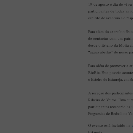
19 de agosto é dia de viver
participantes de todas as 
espírito de aventura e o res
Para além do exercício físi
de contactar com um patrim
desde o Esteiro da Moita a
“águas abertas” do nosso pa
Para além de promover a ati
BioRia. Este passeio acont
o Esteiro de Estarreja, em 
A receção dos participantes
Ribeira de Veiros. Uma cur
participantes receberão as
Freguesias de Beduído e Ve
O evento está incluído na
Estarreja.