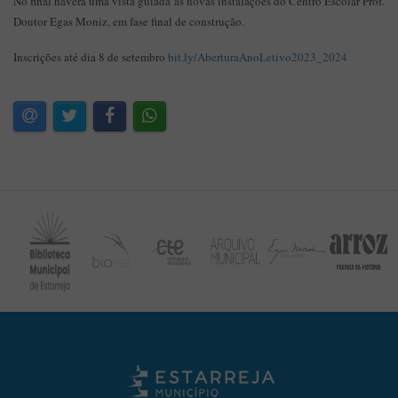
No final haverá uma vista guiada às novas instalações do Centro Escolar Prof.
Doutor Egas Moniz, em fase final de construção.
Inscrições até dia 8 de setembro
bit.ly/AberturaAnoLetivo2023_2024