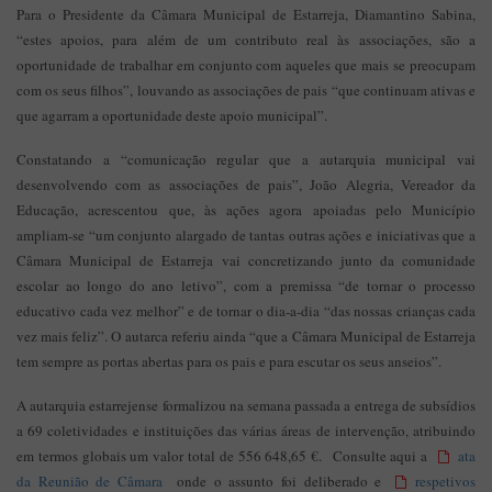
Para o Presidente da Câmara Municipal de Estarreja, Diamantino Sabina,
“estes apoios, para além de um contributo real às associações, são a
oportunidade de trabalhar em conjunto com aqueles que mais se preocupam
com os seus filhos”, louvando as associações de pais “que continuam ativas e
que agarram a oportunidade deste apoio municipal”.
Constatando a “comunicação regular que a autarquia municipal vai
desenvolvendo com as associações de pais”, João Alegria, Vereador da
Educação, acrescentou que, às ações agora apoiadas pelo Município
ampliam-se “um conjunto alargado de tantas outras ações e iniciativas que a
Câmara Municipal de Estarreja vai concretizando junto da comunidade
escolar ao longo do ano letivo”, com a premissa “de tornar o processo
educativo cada vez melhor” e de tornar o dia-a-dia “das nossas crianças cada
vez mais feliz”. O autarca referiu ainda “que a Câmara Municipal de Estarreja
tem sempre as portas abertas para os pais e para escutar os seus anseios”.
A autarquia estarrejense formalizou na semana passada a entrega de subsídios
a 69 coletividades e instituições das várias áreas de intervenção, atribuindo
em termos globais um valor total de 556 648,65 €. Consulte aqui a
ata
da Reunião de Câmara
onde o assunto foi deliberado e
respetivos