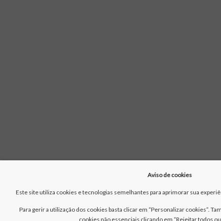
Aviso de cookies
Este site utiliza cookies e tecnologias semelhantes para aprimorar sua experiên
Para gerir a utilização dos cookies basta clicar em “Personalizar cookies”. T
cookies não essenciais clicando em “Rejeitar todos ou