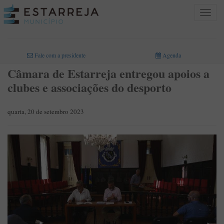
Toggle
navigat
INICIO
>
Fale com a presidente
Agenda
Câmara de Estarreja entregou apoios a
clubes e associações do desporto
quarta, 20 de setembro 2023