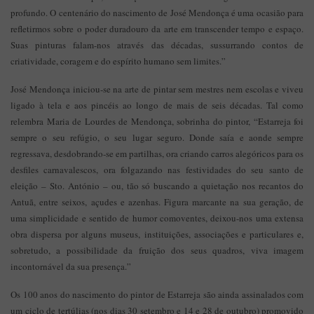
profundo. O centenário do nascimento de José Mendonça é uma ocasião para
refletirmos sobre o poder duradouro da arte em transcender tempo e espaço.
Suas pinturas falam-nos através das décadas, sussurrando contos de
criatividade, coragem e do espírito humano sem limites.”
José Mendonça iniciou-se na arte de pintar sem mestres nem escolas e viveu
ligado à tela e aos pincéis ao longo de mais de seis décadas. Tal como
relembra Maria de Lourdes de Mendonça, sobrinha do pintor, “Estarreja foi
sempre o seu refúgio, o seu lugar seguro. Donde saía e aonde sempre
regressava, desdobrando-se em partilhas, ora criando carros alegóricos para os
desfiles carnavalescos, ora folgazando nas festividades do seu santo de
eleição – Sto. António – ou, tão só buscando a quietação nos recantos do
Antuã, entre seixos, açudes e azenhas. Figura marcante na sua geração, de
uma simplicidade e sentido de humor comoventes, deixou-nos uma extensa
obra dispersa por alguns museus, instituições, associações e particulares e,
sobretudo, a possibilidade da fruição dos seus quadros, viva imagem
incontornável da sua presença.”
Os 100 anos do nascimento do pintor de Estarreja são ainda assinalados com
um ciclo de tertúlias (nos dias 30 setembro e 14 e 28 de outubro) promovido