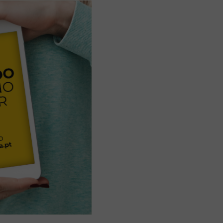
Aplicação Sentir Estarreja
Museu Fábrica da História – Arroz