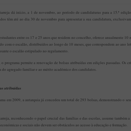
rreja dá início, a 1 de novembro, ao período de candidaturas para a 15.ª ediçã
ados têm até ao dia 30 de novembro para apresentar a sua candidatura, exclusivam
 estudantes entre os 17 e 25 anos que residem no concelho, oferece anualmente 10
rdo com o escalão, distribuídos ao longo de 10 meses, que correspondem ao ano le
oante o escalão estipulado no regulamento.
 o programa permite a renovação de bolsas atribuídas em edições passadas. Os cri
a do agregado familiar e ao mérito académico dos candidatos.
as atribuídas
rama em 2009, a autarquia já concedeu um total de 293 bolsas, demonstrando o s
rreja, reconhecendo o papel crucial das famílias e das escolas, assume também a
 económicas e sociais não devem ser obstáculos ao acesso à educação e formação.