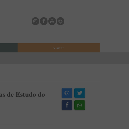
Visitar
eja
O Municipio de Estarreja
Bioria
Biblioteca Municipal
Casa Museu Egas Moniz
Cine-Teatro de Estarreja
as de Estudo do
Casa-Museu Solheiro Madureira
Eventos
Onde Comer
Onde dormir
ESTAU - Arte Urbana