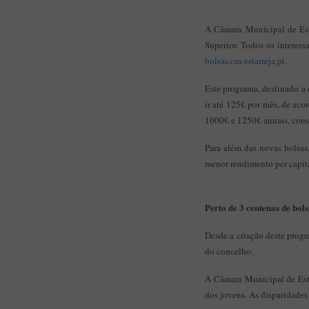
A Câmara Municipal de Esta
Superior. Todos os interess
bolsas.cm-estarreja.pt
.
Este programa, destinado a
ir até 125€ por mês, de aco
1000€ e 1250€ anuais, cons
Para além das novas bolsas,
menor rendimento per capit
Perto de 3 centenas de bols
Desde a criação deste prog
do concelho.
A Câmara Municipal de Esta
dos jovens. As disparidades