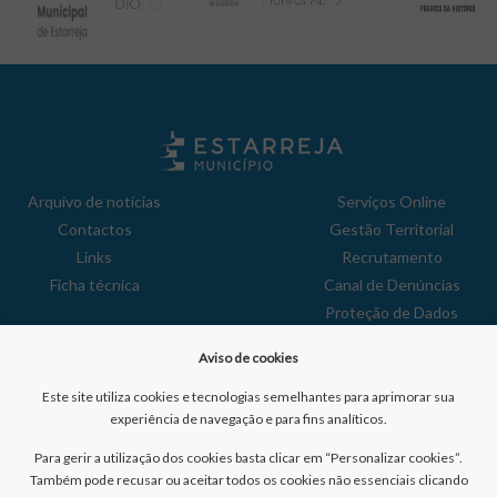
Arquivo de notícias
Serviços Online
Contactos
Gestão Territorial
Links
Recrutamento
Ficha técnica
Canal de Denúncias
Proteção de Dados
Política de Privacidade
Aviso de cookies
Aviso de Cookies
Reclamações
Este site utiliza cookies e tecnologias semelhantes para aprimorar sua
experiência de navegação e para fins analíticos.
Para gerir a utilização dos cookies basta clicar em “Personalizar cookies”.
Também pode recusar ou aceitar todos os cookies não essenciais clicando