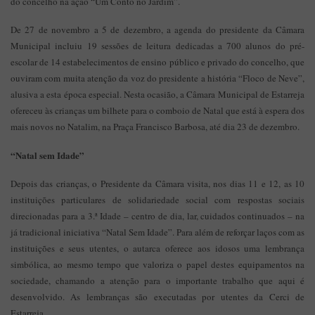
do concelho na ação “Um Conto no Jardim”.
De 27 de novembro a 5 de dezembro, a agenda do presidente da Câmara
Municipal incluiu 19 sessões de leitura dedicadas a 700 alunos do pré-
escolar de 14 estabelecimentos de ensino público e privado do concelho, que
ouviram com muita atenção da voz do presidente a história “Floco de Neve”,
alusiva a esta época especial. Nesta ocasião, a Câmara Municipal de Estarreja
ofereceu às crianças um bilhete para o comboio de Natal que está à espera dos
mais novos no Natalim, na Praça Francisco Barbosa, até dia 23 de dezembro.
“Natal sem Idade”
Depois das crianças, o Presidente da Câmara visita, nos dias 11 e 12, as 10
instituições particulares de solidariedade social com respostas sociais
direcionadas para a 3.ª Idade – centro de dia, lar, cuidados continuados – na
já tradicional iniciativa “Natal Sem Idade”. Para além de reforçar laços com as
instituições e seus utentes, o autarca oferece aos idosos uma lembrança
simbólica, ao mesmo tempo que valoriza o papel destes equipamentos na
sociedade, chamando a atenção para o importante trabalho que aqui é
desenvolvido. As lembranças são executadas por utentes da Cerci de
Estarreja.