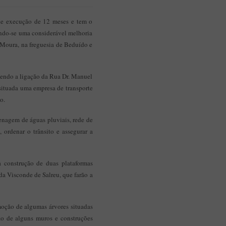
de execução de 12 meses e tem o
tando-se uma considerável melhoria
e Moura, na freguesia de Beduído e
azendo a ligação da Rua Dr. Manuel
 situada uma empresa de transporte
no.
enagem de águas pluviais, rede de
 ordenar o trânsito e assegurar a
a construção de duas plataformas
da Visconde de Salreu, que farão a
moção de algumas árvores situadas
ão de alguns muros e construções