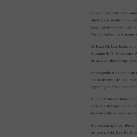
Com um investimento munic
objetivo de melhorar as con
para a qualidade de vida da
Veiros, vai ter início na pr
As Ruas Dr. José Justiniano
Andrade (E.N. 109) com a Av
de mercadorias e o equipame
Abrangendo uma extensão de 
abastecimento de gás, rede
segurança viária e pedonal d
A plataforma existente se
elevadas, uma junto à Fábri
ligação entre os passeios pe
A concretização da obra im
no passeio da Rua Dr. Dion