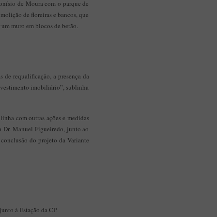
Dionísio de Moura com o parque de
olição de floreiras e bancos, que
r um muro em blocos de betão.
 de requalificação, a presença da
investimento imobiliário”, sublinha
m linha com outras ações e medidas
a Dr. Manuel Figueiredo, junto ao
 conclusão do projeto da Variante
junto à Estação da CP.