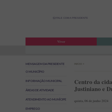
FALE COM A PRESIDENTE
Viver
Atas da Assembleia Municipal
Estar
Atas das Reuniões de Câmara
OPM –
MENSAGEM DA PRESIDENTE
INICIO
>
Boletim Municipal
Fale 
Agenda Municipal
Banco
O MUNICÍPIO
Biblioteca Municipal
Labor
Centro da cida
INFORMAÇÃO MUNICIPAL
Cine Teatro de Estarreja
Parti
Justiniano e D
ÁREAS DE ATIVIDADE
Oferta Desportiva Municipal
Canal
Impostos Municipais
ATENDIMENTO AO MUNÍCIPE
quinta, 06 de junho 2024
Grandes Opções do Plano e Orçamento
EMPREGO
Emprego na Autarquia