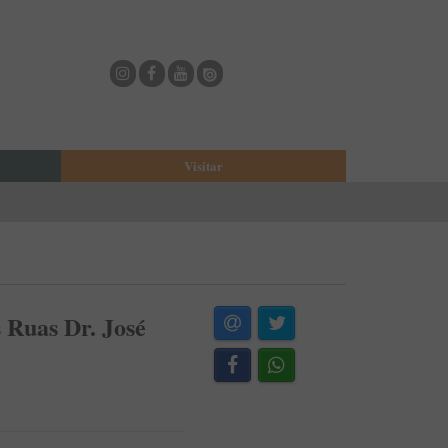
Visitar
eja
O Municipio de Estarreja
Bioria
Biblioteca Municipal
Casa Museu Egas Moniz
Cine-Teatro de Estarreja
s Ruas Dr. José
Casa-Museu Solheiro Madureira
Eventos
Onde Comer
Onde dormir
ESTAU - Arte Urbana