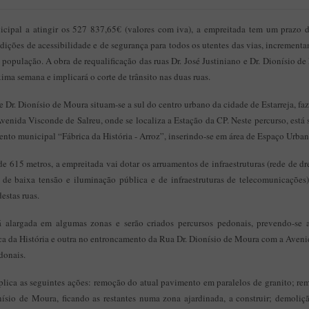
ipal a atingir os 527 837,65€ (valores com iva), a empreitada tem um prazo 
dições de acessibilidade e de segurança para todos os utentes das vias, incremen
 população. A obra de requalificação das ruas Dr. José Justiniano e Dr. Dionísio d
óxima semana e implicará o corte de trânsito nas duas ruas.
 e Dr. Dionísio de Moura situam-se a sul do centro urbano da cidade de Estarreja, f
enida Visconde de Salreu, onde se localiza a Estação da CP. Neste percurso, está
nto municipal “Fábrica da História - Arroz”, inserindo-se em área de Espaço Urba
615 metros, a empreitada vai dotar os arruamentos de infraestruturas (rede de dr
 de baixa tensão e iluminação pública e de infraestruturas de telecomunicações),
estas ruas.
rá alargada em algumas zonas e serão criados percursos pedonais, prevendo-se 
ca da História e outra no entroncamento da Rua Dr. Dionísio de Moura com a Aveni
donais.
plica as seguintes ações: remoção do atual pavimento em paralelos de granito; re
ísio de Moura, ficando as restantes numa zona ajardinada, a construir; demoliç