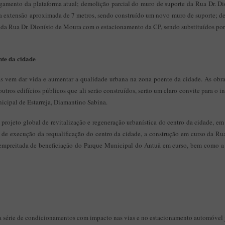
argamento da plataforma atual; demolição parcial do muro de suporte da Rua Dr. 
 extensão aproximada de 7 metros, sendo construído um novo muro de suporte; dem
da Rua Dr. Dionísio de Moura com o estacionamento da CP, sendo substituídos po
nte da cidade
as vem dar vida e aumentar a qualidade urbana na zona poente da cidade. As obras
outros edifícios públicos que ali serão construídos, serão um claro convite para o 
icipal de Estarreja, Diamantino Sabina.
projeto global de revitalização e regeneração urbanística do centro da cidade, e
 de execução da requalificação do centro da cidade, a construção em curso da Ru
a empreitada de beneficiação do Parque Municipal do Antuã em curso, bem como a
a série de condicionamentos com impacto nas vias e no estacionamento automóvel 