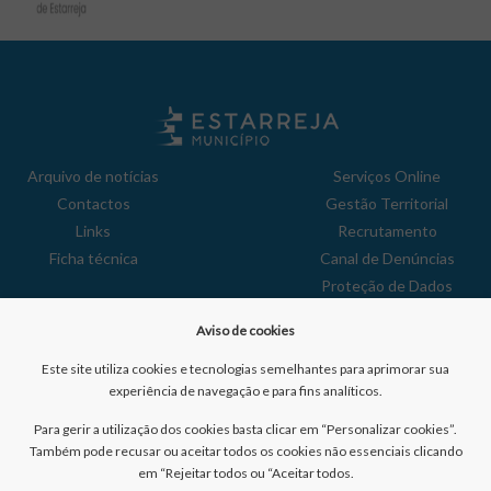
Arquivo de notícias
Serviços Online
Contactos
Gestão Territorial
Links
Recrutamento
Ficha técnica
Canal de Denúncias
Proteção de Dados
Política de Privacidade
Aviso de cookies
Aviso de Cookies
Reclamações
Este site utiliza cookies e tecnologias semelhantes para aprimorar sua
experiência de navegação e para fins analíticos.
Para gerir a utilização dos cookies basta clicar em “Personalizar cookies”.
Também pode recusar ou aceitar todos os cookies não essenciais clicando
em “Rejeitar todos ou “Aceitar todos.
Nº de visitantes: