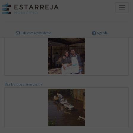
Toggle
navigat
INICIO
>
MULTIMÉDIA
>
FOTOGRAFIAS
Fale com a presidente
Agenda
Dia Europeu sem carros