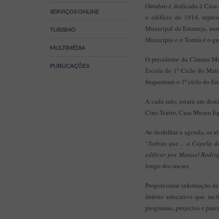
Outubro é dedicado à Casa d
Regulamentos
SERVIÇOS ONLINE
o edifício de 1914, repre
SOS Viver+
Municipal de Estarreja, num
TURISMO
Município e o Tomás é o gu
MULTIMÉDIA
O presidente da Câmara Mun
PUBLICAÇÕES
Escola do 1º Ciclo do Mato
frequentam o 1º ciclo do En
A cada mês, estará em dest
Cine-Teatro, Casa Museu Ega
Ao desfolhar a agenda, os a
“Sabias que… a Capela de 
edificar por Manuel Rodri
longo dos meses.
Proporcionar informação de
âmbito educativo que incl
programas, projectos e parc