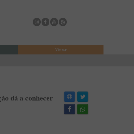
Visitar
eja
O Municipio de Estarreja
Bioria
Biblioteca Municipal
Casa Museu Egas Moniz
Cine-Teatro de Estarreja
ção dá a conhecer
Casa-Museu Solheiro Madureira
Eventos
Onde Comer
Onde dormir
ESTAU - Arte Urbana