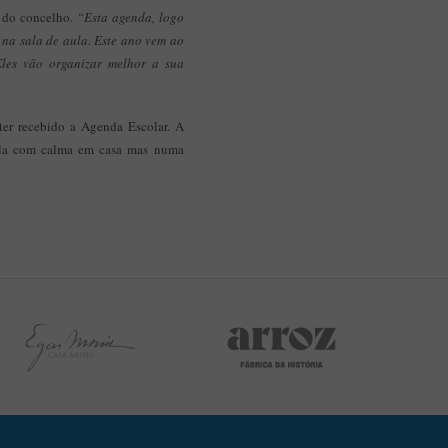
s do concelho.
“Esta agenda, logo
 na sala de aula. Este ano vem ao
les vão organizar melhor a sua
r ter recebido a Agenda Escolar. A
á-la com calma em casa mas numa