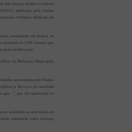
de mil crianças ficarão a conhecer
Aplicação Sentir Estarreja
 2010/11, publicada pela Câmara
Museu Fábrica da História – Arroz
Património Cultural e Edificado do
egria, assinalaram em Avanca, na
a destinada às 1105 crianças que
ela pasta da Educação.
ifício da Biblioteca Municipal),
osidades apresentadas pelo Tomás.
influência Barroca, foi mandada
bias que…”, que vão aparecendo ao
s no calendário as actividades de
reúne informação sobre serviços,