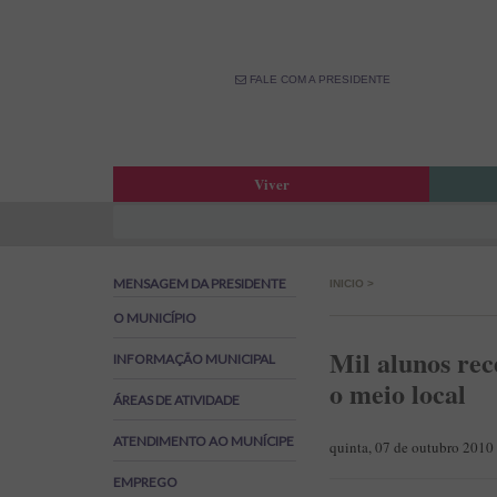
FALE COM A PRESIDENTE
Viver
Atas da Assembleia Municipal
Estar
Atas das Reuniões de Câmara
OPM –
MENSAGEM DA PRESIDENTE
INICIO
>
Boletim Municipal
Fale 
Agenda Municipal
Banco
O MUNICÍPIO
Biblioteca Municipal
Labor
Mil alunos re
INFORMAÇÃO MUNICIPAL
Cine Teatro de Estarreja
Parti
o meio local
ÁREAS DE ATIVIDADE
Oferta Desportiva Municipal
Canal
Impostos Municipais
ATENDIMENTO AO MUNÍCIPE
quinta, 07 de outubro 2010
Grandes Opções do Plano e Orçamento
EMPREGO
Emprego na Autarquia