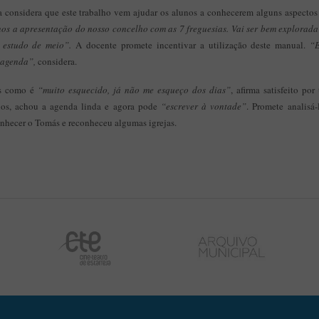
va considera que este trabalho vem ajudar os alunos a conhecerem alguns aspecto
nos a apresentação do nosso concelho com as 7 freguesias. Vai ser bem explorada
 estudo de meio”.
A docente promete incentivar a utilização deste manual.
“E
 agenda”,
considera.
os como é
“muito esquecido, já não me esqueço dos dias”
, afirma satisfeito po
os, achou a agenda linda e agora pode
“escrever à vontade”
. Promete analis
conhecer o Tomás e reconheceu algumas igrejas.