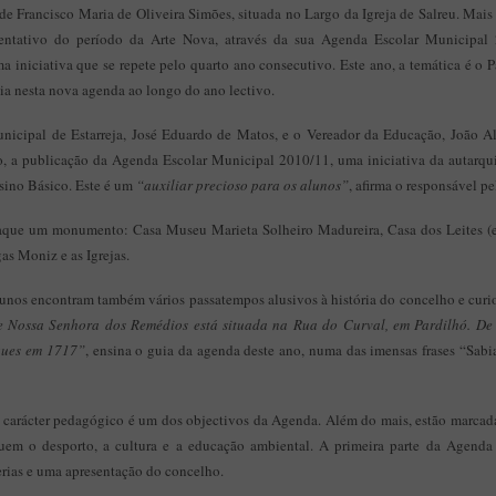
e Francisco Maria de Oliveira Simões, situada no Largo da Igreja de Salreu. Mais 
sentativo do período da Arte Nova, através da sua Agenda Escolar Municipal
a iniciativa que se repete pelo quarto ano consecutivo. Este ano, a temática é o 
ia nesta nova agenda ao longo do ano lectivo.
icipal de Estarreja, José Eduardo de Matos, e o Vereador da Educação, João Al
, a publicação da Agenda Escolar Municipal 2010/11, uma iniciativa da autarqui
sino Básico. Este é um
“auxiliar precioso para os alunos”
, afirma o responsável p
aque um monumento: Casa Museu Marieta Solheiro Madureira, Casa dos Leites (ed
s Moniz e as Igrejas.
lunos encontram também vários passatempos alusivos à história do concelho e curi
Nossa Senhora dos Remédios está situada na Rua do Curval, em Pardilhó. De 
gues em 1717”
, ensina o guia da agenda deste ano, numa das imensas frases “Sa
 carácter pedagógico é um dos objectivos da Agenda. Além do mais, estão marcada
uem o desporto, a cultura e a educação ambiental. A primeira parte da Agenda 
erias e uma apresentação do concelho.