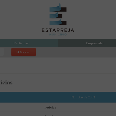
Participar
Empreender
Pesquisar
reja Compartilha
Eco Parque Empresarial de Estarr
 Orçamento Participativo Municipal
PDM
com a Presidente
Incubadora de Empresas
 Local de Voluntariado
ícias
atório de Aprendizagem Criativa
cipação Pública
 de Denúncias
Notícias de 2002
notícias