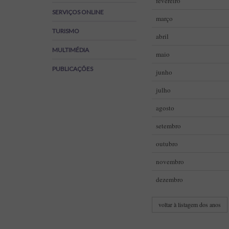
fevereiro
Regulamentos
SERVIÇOS ONLINE
março
SOS Viver+
TURISMO
abril
MULTIMÉDIA
maio
PUBLICAÇÕES
junho
julho
agosto
setembro
outubro
novembro
dezembro
voltar à listagem dos anos