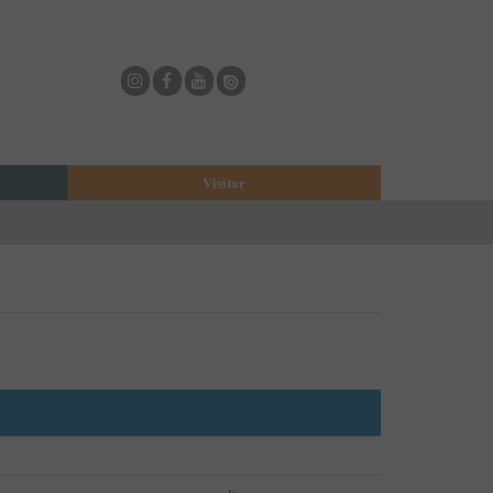
Visitar
eja
O Municipio de Estarreja
Bioria
Biblioteca Municipal
Casa Museu Egas Moniz
Cine-Teatro de Estarreja
Casa-Museu Solheiro Madureira
Eventos
Onde Comer
Onde dormir
ESTAU - Arte Urbana